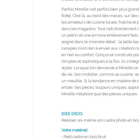
Parfois Mireille voit parfois bien plus grand
flotté. C’est là, au bord des marais, sur des c
les amateurs de cuisine locale, fraîche et 
dans les magasins. Tout naît directement de
un pétrin et une armoire entièrement faits
soigné dans le moindre détail : la table ba
canapés n’ont rien à envier aux créations 
en rien au confort. Conçus et construits p
Simples et sophistiqués à la fois, ils s’int
styles. Lorsque l’on demande à Mireille ce 
de vie. Son mobilier, comme sa cuisine, se 
un meuble. Si la tendance en matière de dé
artiste. Ses pièces, toujours uniques, appor
Mireille n’élabore que des pièces uniques.
IDEE DECO
Réaliser soi-même son cadre photo en bois
Votre matériel
• Petit cadre en bois brut