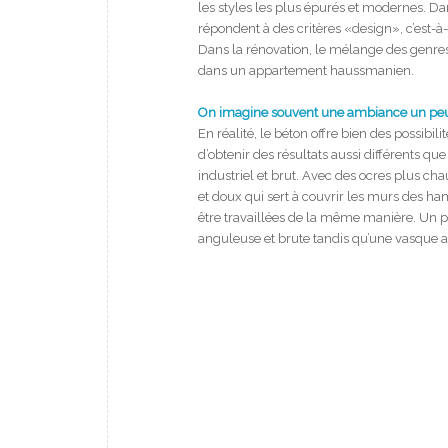
les styles les plus épurés et modernes. Dan
répondent à des critères «design», c’est-
Dans la rénovation, le mélange des genres 
dans un appartement haussmanien.
On imagine souvent une ambiance un peu a
En réalité, le béton offre bien des possibil
d’obtenir des résultats aussi différents que
industriel et brut. Avec des ocres plus chau
et doux qui sert à couvrir les murs des 
être travaillées de la même manière. Un pl
anguleuse et brute tandis qu’une vasque 