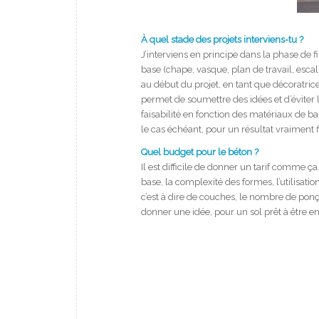
À quel stade des projets interviens-tu ?
J’interviens en principe dans la phase de fi
base (chape, vasque, plan de travail, escali
au début du projet, en tant que décoratri
permet de soumettre des idées et d’éviter 
faisabilité en fonction des matériaux de base
le cas échéant, pour un résultat vraiment fi
Quel budget pour le béton ?
Il est difficile de donner un tarif comme ç
base, la complexité des formes, l’utilisati
c’est à dire de couches, le nombre de ponçag
donner une idée, pour un sol prêt à être e