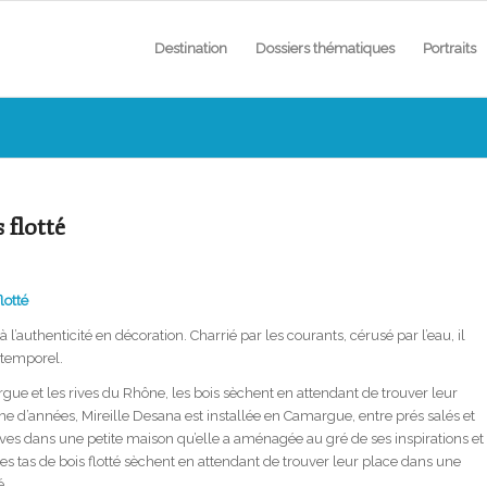
Destination
Dossiers thématiques
Portraits
 flotté
lotté
 à l’authenticité en décoration. Charrié par les courants, cérusé par l’eau, il
intemporel.
ue et les rives du Rhône, les bois sèchent en attendant de trouver leur
ne d’années, Mireille Desana est installée en Camargue, entre prés salés et
vives dans une petite maison qu’elle a aménagée au gré de ses inspirations et
es tas de bois flotté sèchent en attendant de trouver leur place dans une
é…