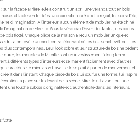
 : sur la façade arrière, elle a construit un abri, une véranda tout en bois
haises et tables en fer (c’est une exception ici !) qu’elle reçoit, les soirs d’été,
pleine d’imagination. À l’intérieur, aucun élément de mobilier n’a été chiné
 l’imagination de Mireille. Sous la véranda d’hiver, des tables, des bancs,
 de bois flotté. Chaque pièce de la maison a reçu un mobilier unique et
sse du salon révèle un pied central étonnant où les bois s’enchevêtrent. Les
les plus contemporaines… Leur look sobre et leur structure de bois ne cèdent
our durer, les meubles de Mireille sont un investissement à long terme.
ègrent à différents types d’intérieurs et se marient facilement avec d’autres
qui caractérise le mieux son travail, elle se plaît à parler de mouvement et
créent dans l’instant. Chaque pièce de bois lui souffle une forme, lui inspire
coration la place sur le devant de la scène, Mireille est avant tout une
tent une touche subtile d’originalité et d’authenticité dans les intérieurs.
 flotté