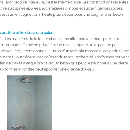
s l’architecture intérieure, c’est la même chose. Les constructions récentes
à-dire aux lignes épurées, aux matières simples et aux ambiances sobres.
est ausi en vogue : on n’hésite plus à opter pour une baignoire en béton
ustère et froide avec le béton…
ités. Les manières de le traiter et de le travailler peuvent nous permettre
 surprenants. Teinté en gris et finition mat, il apporte un aspect un peu
des et lissé, il peut donner l’illusion d’un tadelakt marocain, cet enduit lisse
hammams. Tout dépend des goûts et du rendu recherché. Les formes peuvent
an de travail à angle droit avec un béton gris peut ressembler à une pierre
aux formes arrondies peut apporter une grande douceur.