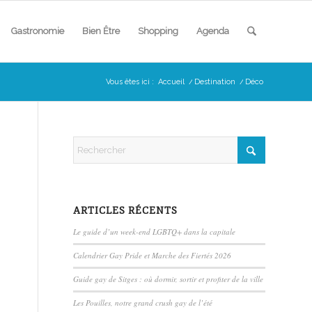
Gastronomie
Bien Être
Shopping
Agenda
Vous êtes ici :
Accueil
/
Destination
/
Déco
ARTICLES RÉCENTS
Le guide d’un week-end LGBTQ+ dans la capitale
Calendrier Gay Pride et Marche des Fiertés 2026
Guide gay de Sitges : où dormir, sortir et profiter de la ville
Les Pouilles, notre grand crush gay de l’été