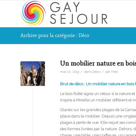
Archive pour la catégorie : Déco
Un mobilier nature en bois
/
/
mai 22, 2013
dans
Déco
par
fred
Brut de déco
: Un mobilier nature en bois f
Le bois flotté signe un retour à la nature et
inspire à Mireille un mobilier différent et 
Glanés sur les grandes plages de la Camarg
place dans le mobilier. Depuis une vingtai
plages à perte de vue. Elle reçoit ses con
des formes livrées par la nature. Dehors, d
chaise, une table, une coiffeuse, un canap