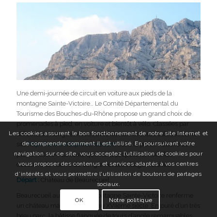
Une demi-journée de circuit en voiture aux pieds de la
montagne Sainte-Victoire… Le Comité Départemental du
Tourisme des Bouches-du-Rhône propose un grand choix de
promenades à pied, en voiture et bientôt à vélo. Classées par
Les cookies assurent le bon fonctionnement de notre site Internet et
difficultés et longueur, retrouvez de nombreuses balades sur le
de comprendre comment il est utilisé. En poursuivant votre
site
http://www.visitprovence.com
dans la partie «Loisirs de
navigation sur ce site, vous acceptez l’utilisation de cookies pour
pleine nature». La route qu’il nous propose ici nous fait
vous proposer des contenus et services adaptés à vos centres
découvrir la «barre du Cengle» et ses villages fortifiés.
d’intérêts et vous permettre l'utilisation de boutons de partages
Départ :
Château de Beaurecueil
sociaux.
Beaurecueil au pied de la montagne Sainte-Victoire renferme
OK
Notre politique
un château massif construit au XVIIème siècle. Entouré d’un très
beau parc, la bâtisse flanquée de tours d’angle remarquables,