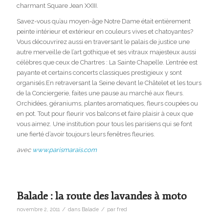
charmant Square Jean XXIII.
Savez-vous qu’au moyen-âge Notre Dame était entièrement
peinte intérieur et extérieur en couleurs vives et chatoyantes?
Vous découvrirez aussi en traversant le palais de justice une
autre merveille de l’art gothique et ses vitraux majesteux aussi
célèbres que ceux de Chartres : La Sainte Chapelle. L’entrée est
payante et certains concerts classiques prestigieux y sont
organisés.En retraversant la Seine devant le Châtelet et les tours
de la Conciergerie, faites une pause au marché aux fleurs.
Orchidées, géraniums, plantes aromatiques, fleurs coupées ou
en pot. Tout pour fleurir vos balcons et faire plaisir à ceux que
vous aimez. Une institution pour tous les parisiens qui se font
une fierté d’avoir toujours leurs fenêtres fleuries.
avec
www.parismarais.com
Balade : la route des lavandes à moto
/
/
novembre 2, 2011
dans
Balade
par
fred