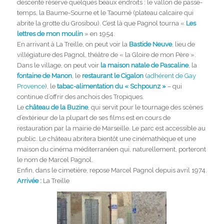
descente réserve quelques beaux endroits : le vallon de passe-
temps, la Baume-Sourne et le Taoumé (plateau calcaire qui
abrite la grotte du Grosibou). C’est là que Pagnol tourna «
Les
lettres de mon moulin
» en 1954.
En arrivant à La Treille, on peut voir la
Bastide Neuve
, lieu de
villégiature des Pagnol, théâtre de « la Gloire de mon Père ».
Dans le village, on peut voir
la maison natale de Pascaline
, la
fontaine de Manon
, le
restaurant le Cigalon
(
adhérent de Gay
Provence
), le
tabac-alimentation du « Schpounz »
– qui
continue d’offrir des anchois des Tropiques.
Le
château de la Buzine
, qui servit pour le tournage des scènes
d’extérieur de la plupart de ses films est en cours de
restauration par la mairie de Marseille. Le parc est accessible au
public. Le château abritera bientôt une cinémathèque et une
maison du cinéma méditerranéen qui, naturellement, porteront
le nom de Marcel Pagnol.
Enfin, dans le cimetière, repose Marcel Pagnol depuis avril 1974.
Arrivée :
La Treille