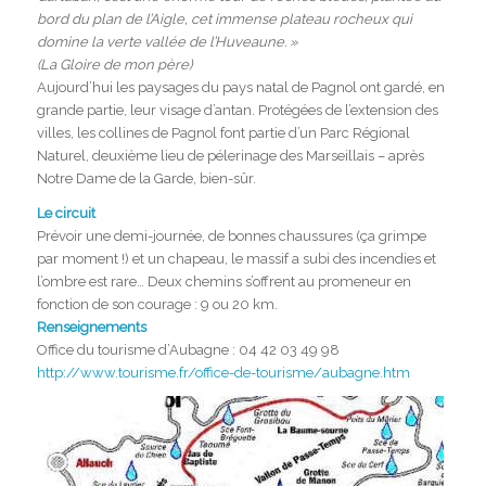
bord du plan de l’Aigle, cet immense plateau rocheux qui
domine la verte vallée de l’Huveaune. »
(La Gloire de mon père)
Aujourd’hui les paysages du pays natal de Pagnol ont gardé, en
grande partie, leur visage d’antan. Protégées de l’extension des
villes, les collines de Pagnol font partie d’un Parc Régional
Naturel, deuxième lieu de pélerinage des Marseillais – après
Notre Dame de la Garde, bien-sûr.
Le circuit
Prévoir une demi-journée, de bonnes chaussures (ça grimpe
par moment !) et un chapeau, le massif a subi des incendies et
l’ombre est rare… Deux chemins s’offrent au promeneur en
fonction de son courage : 9 ou 20 km.
Renseignements
Office du tourisme d’Aubagne : 04 42 03 49 98
http://www.tourisme.fr/office-de-tourisme/aubagne.htm