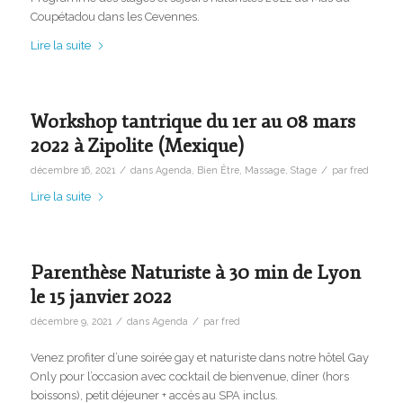
Coupétadou dans les Cevennes.
Lire la suite
Workshop tantrique du 1er au 08 mars
2022 à Zipolite (Mexique)
/
/
décembre 16, 2021
dans
Agenda
,
Bien Être
,
Massage
,
Stage
par
fred
Lire la suite
Parenthèse Naturiste à 30 min de Lyon
le 15 janvier 2022
/
/
décembre 9, 2021
dans
Agenda
par
fred
Venez profiter d’une soirée gay et naturiste dans notre hôtel Gay
Only pour l’occasion avec cocktail de bienvenue, dîner (hors
boissons), petit déjeuner + accès au SPA inclus.