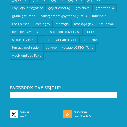
gay cruise
gay italie
gayonly
gay paris
gay pride
Gay Sejour Magazine
gay strasbourg
gay travel
gran canaria
guide gay Paris
hébergement gay friendly Paris
interview
Las Palmas
Marais gay
massage
massage gay
naturisme
reveillon gay
sitges
spartacus gay cruise
stage
séjour gay Paris
tantra
Tantramassage
tantrisme
top gay destination
vendée
voyage LGBTQ+ Paris
week-end gay Paris
FACEBOOK GAY SEJOUR
Suivre
S’inscrire
sur X
vers flux RSS