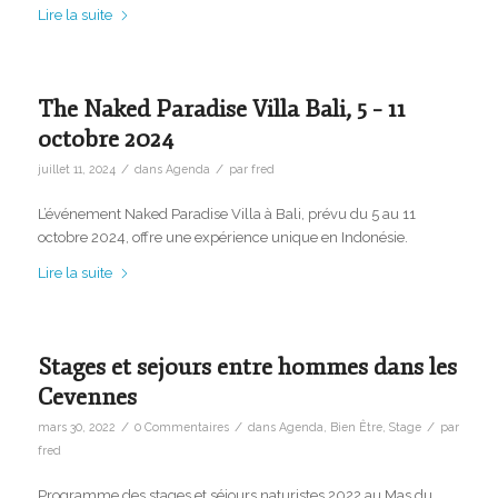
Lire la suite
The Naked Paradise Villa Bali, 5 – 11
octobre 2024
/
/
juillet 11, 2024
dans
Agenda
par
fred
L’événement Naked Paradise Villa à Bali, prévu du 5 au 11
octobre 2024, offre une expérience unique en Indonésie.
Lire la suite
Stages et sejours entre hommes dans les
Cevennes
/
/
/
mars 30, 2022
0 Commentaires
dans
Agenda
,
Bien Être
,
Stage
par
fred
Programme des stages et séjours naturistes 2022 au Mas du