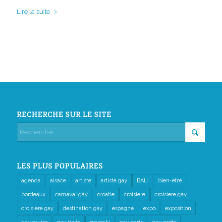
Lire la suite
RECHERCHE SUR LE SITE
LES PLUS POPULAIRES
agenda
alsace
artiste
artiste gay
BALI
bien-etre
bordeaux
carnaval gay
croatie
croisiere
croisiere gay
croisière gay
destination gay
espagne
expo
exposition