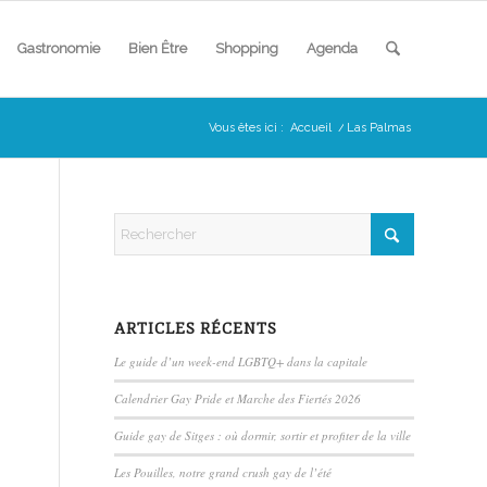
Gastronomie
Bien Être
Shopping
Agenda
Vous êtes ici :
Accueil
/
Las Palmas
ARTICLES RÉCENTS
Le guide d’un week-end LGBTQ+ dans la capitale
Calendrier Gay Pride et Marche des Fiertés 2026
Guide gay de Sitges : où dormir, sortir et profiter de la ville
Les Pouilles, notre grand crush gay de l’été