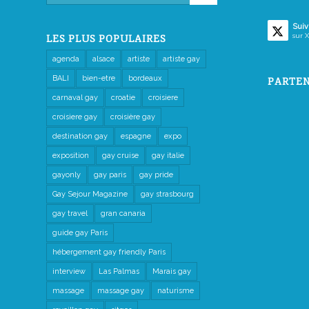
Suiv
sur X
LES PLUS POPULAIRES
agenda
alsace
artiste
artiste gay
BALI
bien-etre
bordeaux
PARTEN
carnaval gay
croatie
croisiere
croisiere gay
croisière gay
destination gay
espagne
expo
exposition
gay cruise
gay italie
gayonly
gay paris
gay pride
Gay Sejour Magazine
gay strasbourg
gay travel
gran canaria
guide gay Paris
hébergement gay friendly Paris
interview
Las Palmas
Marais gay
massage
massage gay
naturisme