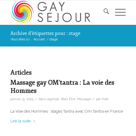
Archive d’étiquettes pour : stage
Vous êtes ici :
Accueil
/
stage
Articles
Massage gay OM’tantra : La voie des
Hommes
/
/
janvier 31, 2025
dans
Agenda
,
Bien Être
,
Massage
par
fred
La Voie des Hommes : stages Tantra avec Om Tantra en France
Lire la suite