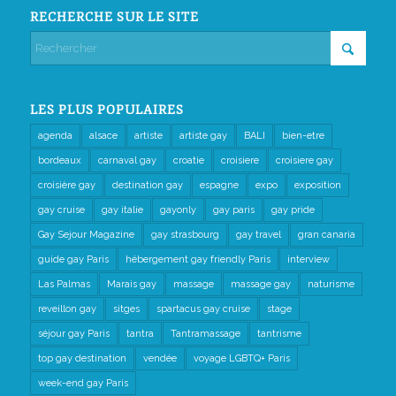
RECHERCHE SUR LE SITE
LES PLUS POPULAIRES
agenda
alsace
artiste
artiste gay
BALI
bien-etre
bordeaux
carnaval gay
croatie
croisiere
croisiere gay
croisière gay
destination gay
espagne
expo
exposition
gay cruise
gay italie
gayonly
gay paris
gay pride
Gay Sejour Magazine
gay strasbourg
gay travel
gran canaria
guide gay Paris
hébergement gay friendly Paris
interview
Las Palmas
Marais gay
massage
massage gay
naturisme
reveillon gay
sitges
spartacus gay cruise
stage
séjour gay Paris
tantra
Tantramassage
tantrisme
top gay destination
vendée
voyage LGBTQ+ Paris
week-end gay Paris