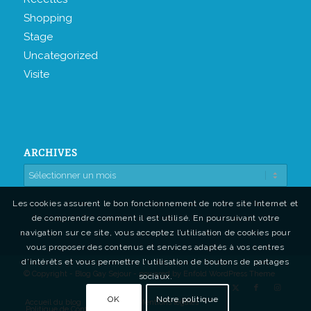
Shopping
Stage
Uncategorized
Visite
ARCHIVES
Les cookies assurent le bon fonctionnement de notre site Internet et
de comprendre comment il est utilisé. En poursuivant votre
navigation sur ce site, vous acceptez l’utilisation de cookies pour
vous proposer des contenus et services adaptés à vos centres
d’intérêts et vous permettre l'utilisation de boutons de partages
© Copyright - Blog Gay Sejour -
powered by Enfold WordPress Theme
sociaux.
OK
Notre politique
Accueil du blog
Contact
Mentions légales
Politique de Confidentialité