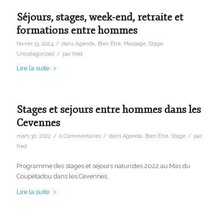
Séjours, stages, week-end, retraite et
formations entre hommes
/
février 13, 2024
dans
Agenda
,
Bien Être
,
Massage
,
Stage
,
/
Uncategorized
par
fred
Lire la suite
Stages et sejours entre hommes dans les
Cevennes
/
/
/
mars 30, 2022
0 Commentaires
dans
Agenda
,
Bien Être
,
Stage
par
fred
Programme des stages et séjours naturistes 2022 au Mas du
Coupétadou dans les Cevennes.
Lire la suite