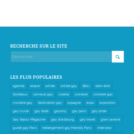
RECHERCHE SUR LE SITE
LES PLUS POPULAIRES
agenda
alsace
artiste
artiste gay
BALI
bien-etre
bordeaux
carnaval gay
croatie
croisiere
croisiere gay
croisière gay
destination gay
espagne
expo
exposition
gay cruise
gay italie
gayonly
gay paris
gay pride
Gay Sejour Magazine
gay strasbourg
gay travel
gran canaria
guide gay Paris
hébergement gay friendly Paris
interview