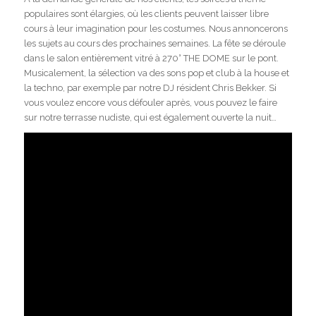
populaires sont élargies, où les clients peuvent laisser libre
cours à leur imagination pour les costumes. Nous annoncerons
les sujets au cours des prochaines semaines. La fête se déroule
dans le salon entièrement vitré à 270° THE DOME sur le pont.
Musicalement, la sélection va des sons pop et club à la house et
la techno, par exemple par notre DJ résident Chris Bekker. Si
vous voulez encore vous défouler après, vous pouvez le faire
sur notre terrasse nudiste, qui est également ouverte la nuit…