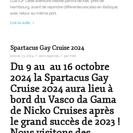
LGBTQ+. Cette aventure inédite partira de Kiel, près de
Hambourg, avant de rejoindre différentes escales en Baltique,
avec retour au même port.
Lire la suite
Spartacus Gay Cruise 2024
/
/
janvier 23, 2024
dans
Agenda
par
fred
Du 9 au au 16 octobre
2024 la Spartacus Gay
Cruise 2024 aura lieu à
bord du Vasco da Gama
de Nicko Cruises après
le grand succès de 2023 !
Nous visitons des