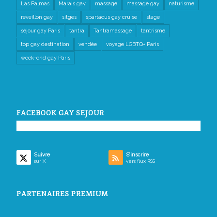
Las Palmas
Marais gay
massage
massage gay
naturisme
reveillon gay
sitges
spartacus gay cruise
stage
séjour gay Paris
tantra
Tantramassage
tantrisme
top gay destination
vendée
voyage LGBTQ+ Paris
week-end gay Paris
FACEBOOK GAY SEJOUR
Suivre
S’inscrire
sur X
vers flux RSS
PARTENAIRES PREMIUM