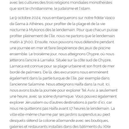
avec les cultures des trois religions mondiales monothéistes
que sont le christianisme, le judaïsme et l’islam.
Le 9 octobre 2024, nous embarquerons sur notre fidèle Vasco
da Gama à Athènes, pour profiter de la plage et de la vie
nocturne à Mykonos dès le lendemain. Pour que chacun puisse
profiter pleinement de l’île, nous ne partons que le lendemain
matin à 3h00. Ensuite, nous pouvons nous détendre pendant
une journée en mer et faire l’expérience des jeux de piscine
ensemble. Le troisième jour, nous atteignons Chypre, où nous
jetterons l’ancre à Larnaka. Située sur la côte sud de Chypre,
Larnaca est connue pour sa plage urbaine et son front de mer
bordé de palmiers. De là, des excursions nous emmènent
également dans la partie turque de l’île, par exemple dans
l’ancienne Salamine. Nous atteignons Haïfa dans la nuit. Ici,
nous avons toute la journée pour explorer Tel Aviv, à seulement
une heure, avec sa scène dynamique. Vous pouvez également
explorer Jérusalem ou d’autres destinations à partir d’ici, car
nous ne quitterons pas Haïfa avant 17 heures le lendemain. La
ville elle-même charme par ses jardins suspendus au pied
desquels s’étend la colonie allemande avec ses boutiques,
galeries et restaurants installés dans des bâtiments du XIXe