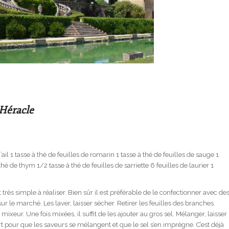
Héracle
ail 1 tasse à thé de feuilles de romarin 1 tasse à thé de feuilles de sauge 1
thé de thym 1/2 tasse à thé de feuilles de sarriette 6 feuilles de laurier 1
rès simple à réali­ser. Bien sûr il est préférable de le confectionner avec de
ur le marché. Les laver, laisser sécher. Retirer les feuilles des branches.
ixeur. Une fois mixées, il suffit de les ajouter au gros sel. Mélanger, laisser
 pour que les saveurs se mélan­gent et que le sel s’en imprègne. C’est déjà