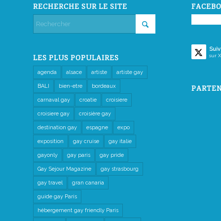
RECHERCHE SUR LE SITE
FACEBO
Suiv
sur X
LES PLUS POPULAIRES
agenda
alsace
artiste
artiste gay
BALI
bien-etre
bordeaux
PARTEN
carnaval gay
croatie
croisiere
croisiere gay
croisière gay
destination gay
espagne
expo
exposition
gay cruise
gay italie
gayonly
gay paris
gay pride
Gay Sejour Magazine
gay strasbourg
gay travel
gran canaria
guide gay Paris
hébergement gay friendly Paris