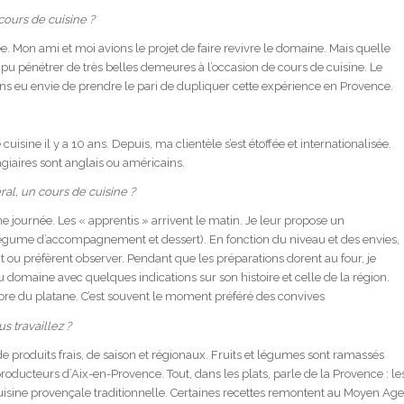
cours de cuisine ?
 idée. Mon ami et moi avions le projet de faire revivre le domaine. Mais quelle
s pu pénétrer de très belles demeures à l’occasion de cours de cuisine. Le
ons eu envie de prendre le pari de dupliquer cette expérience en Provence.
isine il y a 10 ans. Depuis, ma clientèle s’est étoffée et internationalisée.
giaires sont anglais ou américains.
l, un cours de cuisine ?
e journée. Les « apprentis » arrivent le matin. Je leur propose un
légume d’accompagnement et dessert). En fonction du niveau et des envies,
 ou préfèrent observer. Pendant que les préparations dorent au four, je
u domaine avec quelques indications sur son histoire et celle de la région.
’ombre du platane. C’est souvent le moment préféré des convives
s travaillez ?
e produits frais, de saison et régionaux. Fruits et légumes sont ramassés
oducteurs d’Aix-en-Provence. Tout, dans les plats, parle de la Provence : le
cuisine provençale traditionnelle. Certaines recettes remontent au Moyen Age