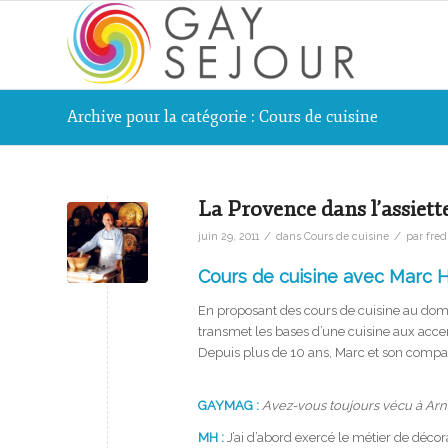
Archive pour la catégorie : Cours de cuisine
La Provence dans l’assiett
/
/
juin 29, 2011
dans
Cours de cuisine
par
fred
Cours de cuisine avec Marc 
En proposant des cours de cuisine au do­m
transmet les ba­ses d’une cuisine aux acc
Depuis plus de 10 ans, Marc et son compag
GAYMAG :
Avez-vous toujours vécu à Arn
MH :
J’ai d’abord exercé le métier de déco