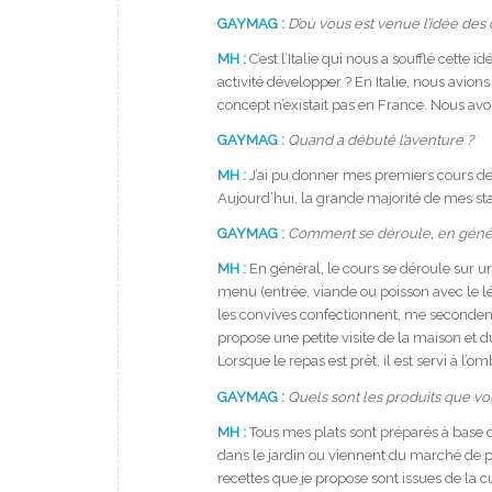
GAYMAG :
D’où vous est venue l’idée des 
MH :
C’est l’Italie qui nous a soufflé cette
activité développer ? En Italie, nous avion
concept n’existait pas en France. Nous av
GAYMAG :
Quand a débuté l’aventure ?
MH :
J’ai pu donner mes premiers cours de cu
Aujourd’hui, la grande majorité de mes sta
GAYMAG :
Comment se déroule, en généra
MH :
En général, le cours se déroule sur un
menu (entrée, viande ou poisson avec le 
les convives confectionnent, me secondent
propose une petite visite de la maison et d
Lorsque le repas est prêt, il est servi à l
GAYMAG :
Quels sont les produits que vou
MH :
Tous mes plats sont préparés à base d
dans le jardin ou viennent du marché de pr
recettes que je propose sont issues de la 