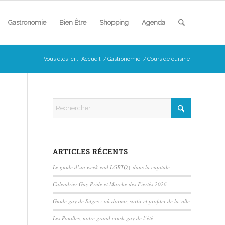
Gastronomie
Bien Être
Shopping
Agenda
Vous êtes ici :
Accueil
/
Gastronomie
/
Cours de cuisine
ARTICLES RÉCENTS
Le guide d’un week-end LGBTQ+ dans la capitale
Calendrier Gay Pride et Marche des Fiertés 2026
Guide gay de Sitges : où dormir, sortir et profiter de la ville
Les Pouilles, notre grand crush gay de l’été