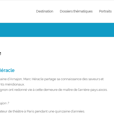
Destination
Dossiers thématiques
Portraits
e
Héracle
aine d’Arnajon, Marc Héracle partage sa connaissance des saveurs et
ents méridionaux.
non ont redon­né vie à cette demeure de maître de l’arrière-pays aixois.
ajon ?
rateur de théâtre à Paris pendant une quinzaine d’années.