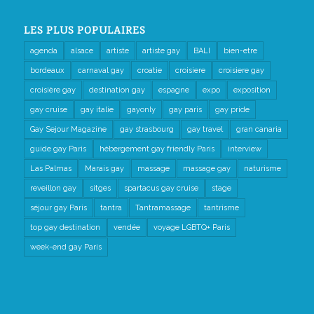
LES PLUS POPULAIRES
agenda
alsace
artiste
artiste gay
BALI
bien-etre
bordeaux
carnaval gay
croatie
croisiere
croisiere gay
croisière gay
destination gay
espagne
expo
exposition
gay cruise
gay italie
gayonly
gay paris
gay pride
Gay Sejour Magazine
gay strasbourg
gay travel
gran canaria
guide gay Paris
hébergement gay friendly Paris
interview
Las Palmas
Marais gay
massage
massage gay
naturisme
reveillon gay
sitges
spartacus gay cruise
stage
séjour gay Paris
tantra
Tantramassage
tantrisme
top gay destination
vendée
voyage LGBTQ+ Paris
week-end gay Paris