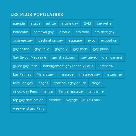
LES PLUS POPULAIRES
agenda
alsace
artiste
artiste gay
BALI
bien-etre
bordeaux
carnaval gay
croatie
croisiere
croisiere gay
croisière gay
destination gay
espagne
expo
exposition
gay cruise
gay italie
gayonly
gay paris
gay pride
Gay Sejour Magazine
gay strasbourg
gay travel
gran canaria
guide gay Paris
hébergement gay friendly Paris
interview
Las Palmas
Marais gay
massage
massage gay
naturisme
reveillon gay
sitges
spartacus gay cruise
stage
séjour gay Paris
tantra
Tantramassage
tantrisme
top gay destination
vendée
voyage LGBTQ+ Paris
week-end gay Paris