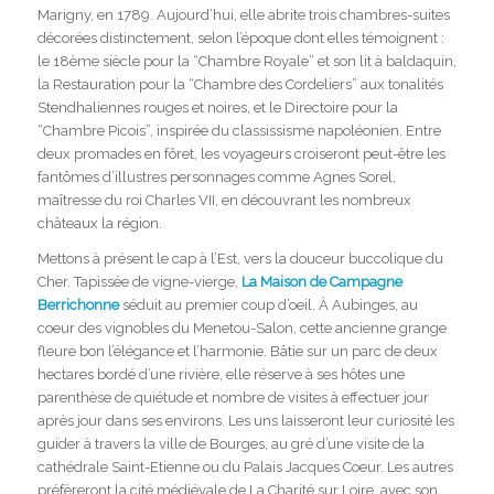
Marigny, en 1789. Aujourd’hui, elle abrite trois chambres-suites
décorées distinctement, selon l’époque dont elles témoignent :
le 18ème siècle pour la “Chambre Royale” et son lit à baldaquin,
la Restauration pour la “Chambre des Cordeliers” aux tonalités
Stendhaliennes rouges et noires, et le Directoire pour la
“Chambre Picois”, inspirée du classissisme napoléonien. Entre
deux promades en fôret, les voyageurs croiseront peut-être les
fantômes d’illustres personnages comme Agnes Sorel,
maîtresse du roi Charles VII, en découvrant les nombreux
châteaux la région.
Mettons à présent le cap à l’Est, vers la douceur buccolique du
Cher. Tapissée de vigne-vierge,
La Maison de Campagne
Berrichonne
séduit au premier coup d’oeil. À Aubinges, au
coeur des vignobles du Menetou-Salon, cette ancienne grange
fleure bon l’élégance et l’harmonie. Bâtie sur un parc de deux
hectares bordé d’une rivière, elle réserve à ses hôtes une
parenthèse de quiétude et nombre de visites à effectuer jour
après jour dans ses environs. Les uns laisseront leur curiosité les
guider à travers la ville de Bourges, au gré d’une visite de la
cathédrale Saint-Etienne ou du Palais Jacques Coeur. Les autres
préfèreront la cité médiévale de La Charité sur Loire, avec son