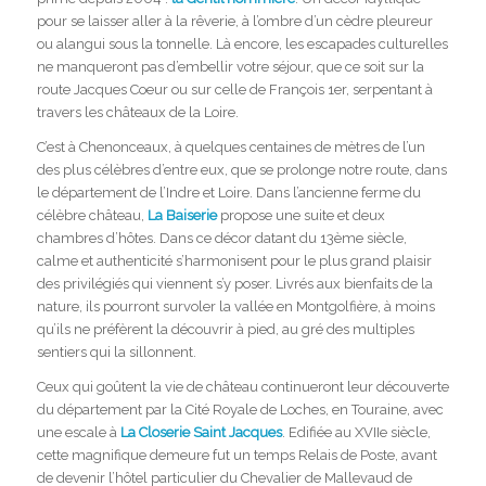
pour se laisser aller à la rêverie, à l’ombre d’un cèdre pleureur
ou alangui sous la tonnelle. Là encore, les escapades culturelles
ne manqueront pas d’embellir votre séjour, que ce soit sur la
route Jacques Coeur ou sur celle de François 1er, serpentant à
travers les châteaux de la Loire.
C’est à Chenonceaux, à quelques centaines de mètres de l’un
des plus célèbres d’entre eux, que se prolonge notre route, dans
le département de l’Indre et Loire. Dans l’ancienne ferme du
célèbre château,
La Baiserie
propose une suite et deux
chambres d’hôtes. Dans ce décor datant du 13ème siècle,
calme et authenticité s’harmonisent pour le plus grand plaisir
des privilégiés qui viennent s’y poser. Livrés aux bienfaits de la
nature, ils pourront survoler la vallée en Montgolfière, à moins
qu’ils ne préfèrent la découvrir à pied, au gré des multiples
sentiers qui la sillonnent.
Ceux qui goûtent la vie de château continueront leur découverte
du département par la Cité Royale de Loches, en Touraine, avec
une escale à
La Closerie Saint Jacques
. Edifiée au XVIIe siècle,
cette magnifique demeure fut un temps Relais de Poste, avant
de devenir l’hôtel particulier du Chevalier de Mallevaud de