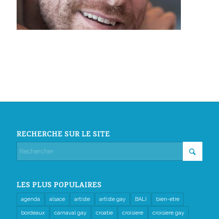
RECHERCHE SUR LE SITE
LES PLUS POPULAIRES
agenda
alsace
artiste
artiste gay
BALI
bien-etre
bordeaux
carnaval gay
croatie
croisiere
croisiere gay