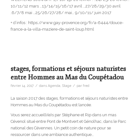
10/11/12 mars …13/14/15/16/17 avril …27/28/29/30 avril
.6/7/8 mai …25/26/27/28/ mai… 9/10/11/ juin 2017
+ d’infos : https://www.gay-provence.org/fr/a-6444/douce-
france-a-la-villa-maziere-de-saint-loup.html
stages, formations et séjours naturistes
entre Hommes au Mas du Coupétadou
/
/
février 14, 2017
dans
Agenda
,
Stage
par
fred
La saison 2017 des stages, formations et séjours naturistes entre
Hommes au Mas du Coupétadou est lancée.
Vous serez accueilli(e)s par Stéphane et Rip dans un mas
Cévenol situé entre Pont de Montvert et Génolhac, dans le Parc
national des Cévennes. Un petit coin de nature pour se
ressourcer dans une ambiance authentique…