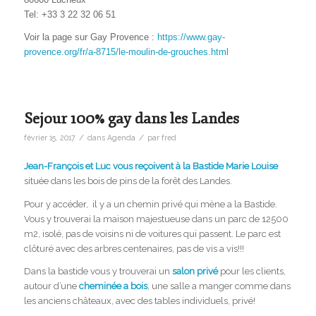
Tel: +33 3 22 32 06 51
Voir la page sur Gay Provence :
https://www.gay-
provence.org/fr/a-8715/le-moulin-de-grouches.html
Sejour 100% gay dans les Landes
/
/
février 15, 2017
dans
Agenda
par
fred
Jean-François et Luc vous reçoivent à la Bastide Marie Louise
située dans les bois de pins de la forêt des Landes.
Pour y accéder, il y a un chemin privé qui mène a la Bastide.
Vous y trouverai la maison majestueuse dans un parc de 12500
m2, isolé, pas de voisins ni de voitures qui passent. Le parc est
clôturé avec des arbres centenaires, pas de vis a vis!!!
Dans la bastide vous y trouverai un
salon privé
pour les clients,
autour d’une
cheminée a bois
, une salle a manger comme dans
les anciens châteaux, avec des tables individuels, privé!