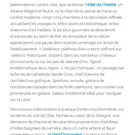
piétonnière en centre-ville, que se dresse l’
Hôtel de l’Abeille
. Un
espace élégant et feutré, où le charme du passé se marie au
confort moderne. Vingt-cinq chambres à la décoration raffinée
accueillent les voyageurs, entre salons et bibliothèque, ornés
d’oeuvres d’art inédites. Si les plus gourmets se délecteront
d’une escale au salon de thé, les amoureux de la nature
apprécieront une pause dans le jardin aménagé sur le toit de
l’établissement. À l’extérieur, pléthore d’excursions s’offrent aux
visiteurs. Historiques, d’abord, dans les nombreux châteaux
environnants ou sur les pas de Jeanne d’Arc, figure
emblèmatique de la région. À ne pas manquer : un passage par
la fameuse cathédrale Sainte-Croix, chef d’oeuvre de
l’architecture gothique. Sportives, ensuite, grâce à de
nombreuses balades dans les forêts alentours, sans oublier une
promenade en gabare, bateau traditionnel idéal pour naviguer
sur la Loire.
Poursuivons notre évasion à quelque trente-cinq kilomètres, sur
les terres du Loir-et-Cher. Nichée au coeur de la Sologne, une
demeure de charme et de caractère propose trois chambres
d’hôtes baignées de lumière, dans un cadre arboré et fleuri
primé depuis 2004 :
la Gentil’hommière
. Un décor idyllique