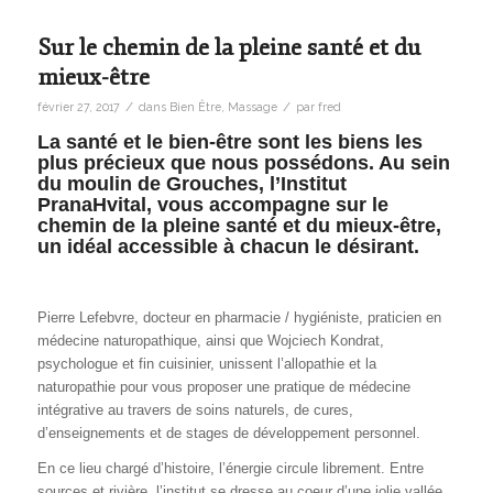
Sur le chemin de la pleine santé et du
mieux-être
/
/
février 27, 2017
dans
Bien Être
,
Massage
par
fred
La santé et le bien-être sont les biens les
plus précieux que nous possédons. Au sein
du moulin de Grouches, l’Institut
PranaHvital, vous accompagne sur le
chemin de la pleine santé et du mieux-être,
un idéal accessible à chacun le désirant.
Pierre Lefebvre, docteur en pharmacie / hygiéniste, praticien en
médecine naturopathique, ainsi que Wojciech Kondrat,
psychologue et fin cuisinier, unissent l’allopathie et la
naturopathie pour vous proposer une pratique de médecine
intégrative au travers de soins naturels, de cures,
d’enseignements et de stages de développement personnel.
En ce lieu chargé d’histoire, l’énergie circule librement. Entre
sources et rivière, l’institut se dresse au coeur d’une jolie vallée