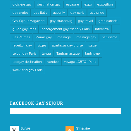
croisière gay
destination gay
espagne
expo
exposition
gay cruise
gay italie
gayonly
gay paris
gay pride
Gay Sejour Magazine
gay strasbourg
gay travel
gran canaria
guide gay Paris
hébergement gay friendly Paris
interview
Las Palmas
Marais gay
massage
massage gay
naturisme
reveillon gay
sitges
spartacus gay cruise
stage
séjour gay Paris
tantra
Tantramassage
tantrisme
top gay destination
vendée
voyage LGBTQ+ Paris
week-end gay Paris
FACEBOOK GAY SEJOUR
Suivre
S’inscrire