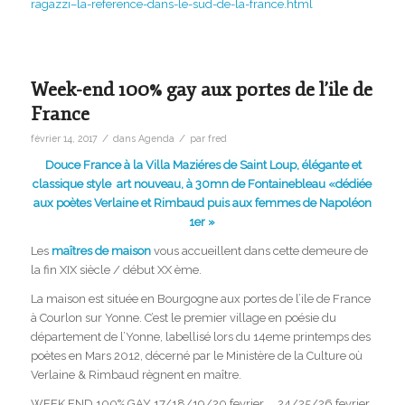
ragazzi–la-reference-dans-le-sud-de-la-france.html
Week-end 100% gay aux portes de l’ile de
France
/
/
février 14, 2017
dans
Agenda
par
fred
Douce France à la Villa Maziéres de Saint Loup, élégante et
classique
style art nouveau, à 30mn de Fontainebleau
«dédiée
aux poètes Verlaine et Rimbaud puis aux femmes de Napoléon
1er »
Les
maîtres de maison
vous accueillent dans cette demeure de
la fin XIX siècle / début XX ème.
La maison est située en Bourgogne aux portes de l’ile de France
à Courlon sur Yonne. C’est le premier village en poésie du
département de l’Yonne, labellisé lors du 14eme printemps des
poètes en Mars 2012, décerné par le Ministère de la Culture où
Verlaine & Rimbaud règnent en maître.
WEEK END 100% GAY 17/18/19/20 fevrier . ..24/25/26 fevrier..