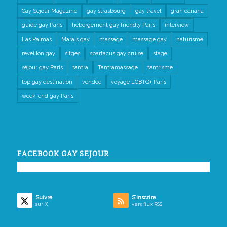
Gay Sejour Magazine
gay strasbourg
gay travel
gran canaria
guide gay Paris
hébergement gay friendly Paris
interview
Las Palmas
Marais gay
massage
massage gay
naturisme
reveillon gay
sitges
spartacus gay cruise
stage
séjour gay Paris
tantra
Tantramassage
tantrisme
top gay destination
vendée
voyage LGBTQ+ Paris
week-end gay Paris
FACEBOOK GAY SEJOUR
Suivre
S’inscrire
sur X
vers flux RSS