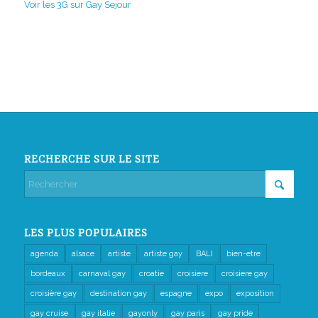
Voir les 3G sur Gay Sejour
RECHERCHE SUR LE SITE
LES PLUS POPULAIRES
agenda
alsace
artiste
artiste gay
BALI
bien-etre
bordeaux
carnaval gay
croatie
croisiere
croisiere gay
croisière gay
destination gay
espagne
expo
exposition
gay cruise
gay italie
gayonly
gay paris
gay pride