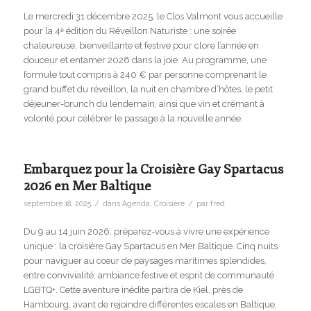
Le mercredi 31 décembre 2025, le Clos Valmont vous accueille
pour la 4ᵉ édition du Réveillon Naturiste : une soirée
chaleureuse, bienveillante et festive pour clore l’année en
douceur et entamer 2026 dans la joie. Au programme, une
formule tout compris à 240 € par personne comprenant le
grand buffet du réveillon, la nuit en chambre d’hôtes, le petit
déjeuner-brunch du lendemain, ainsi que vin et crémant à
volonté pour célébrer le passage à la nouvelle année.
Embarquez pour la Croisière Gay Spartacus
2026 en Mer Baltique
/
/
septembre 18, 2025
dans
Agenda
,
Croisière
par
fred
Du 9 au 14 juin 2026, préparez-vous à vivre une expérience
unique : la croisière Gay Spartacus en Mer Baltique. Cinq nuits
pour naviguer au cœur de paysages maritimes splendides,
entre convivialité, ambiance festive et esprit de communauté
LGBTQ+. Cette aventure inédite partira de Kiel, près de
Hambourg, avant de rejoindre différentes escales en Baltique,