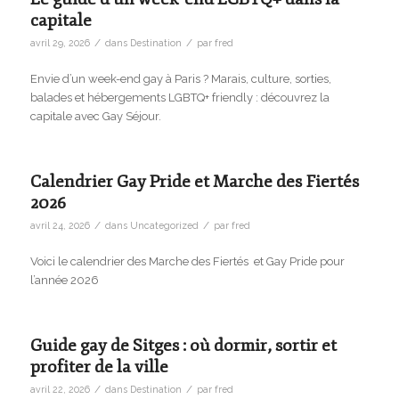
capitale
/
/
avril 29, 2026
dans
Destination
par
fred
Envie d’un week-end gay à Paris ? Marais, culture, sorties,
balades et hébergements LGBTQ+ friendly : découvrez la
capitale avec Gay Séjour.
Calendrier Gay Pride et Marche des Fiertés
2026
/
/
avril 24, 2026
dans
Uncategorized
par
fred
Voici le calendrier des Marche des Fiertés et Gay Pride pour
l’année 2026
Guide gay de Sitges : où dormir, sortir et
profiter de la ville
/
/
avril 22, 2026
dans
Destination
par
fred