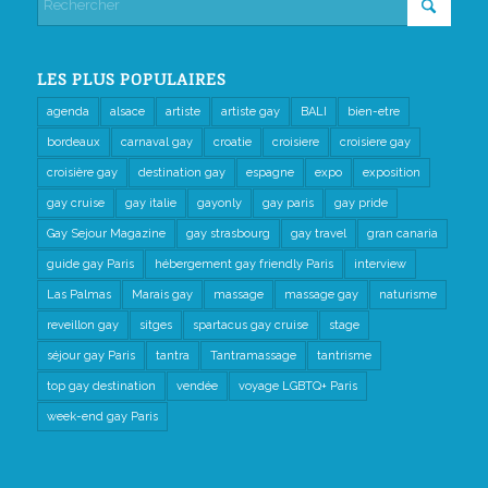
LES PLUS POPULAIRES
agenda
alsace
artiste
artiste gay
BALI
bien-etre
bordeaux
carnaval gay
croatie
croisiere
croisiere gay
croisière gay
destination gay
espagne
expo
exposition
gay cruise
gay italie
gayonly
gay paris
gay pride
Gay Sejour Magazine
gay strasbourg
gay travel
gran canaria
guide gay Paris
hébergement gay friendly Paris
interview
Las Palmas
Marais gay
massage
massage gay
naturisme
reveillon gay
sitges
spartacus gay cruise
stage
séjour gay Paris
tantra
Tantramassage
tantrisme
top gay destination
vendée
voyage LGBTQ+ Paris
week-end gay Paris