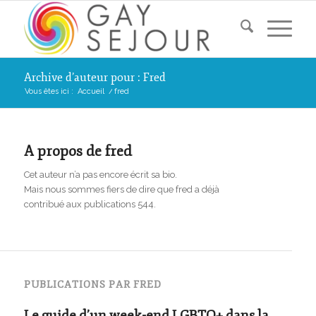
Archive d’auteur pour : Fred
Vous êtes ici :
Accueil
/
fred
A propos de
fred
Cet auteur n’a pas encore écrit sa bio.
Mais nous sommes fiers de dire que
fred
a déjà
contribué aux publications 544.
PUBLICATIONS PAR FRED
Le guide d’un week-end LGBTQ+ dans la