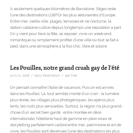
À seulement quelques kilomètres de Barcelone, Sitges reste
l’une des destinations LGBTQ+ les plus séduisantes d’Europe.
Entre mer, vieille ville, plages, terrasses et vie nocturne, la
station catalane cultive depuis longtemps une réputation à part.
On y vient pour faire la fête, se reposer, vivre un week-end
romantique ou simplement profiter d’une ville où tout se fait à
pied, dans une atmosphère à la fois chic, libre et solaire.
Les Pouilles, notre grand crush gay de l’été
/
/
avril 21, 2026
dans
Destination
par
fred
On pensait connaître l’Italie de vacances. Puis on est arrivés
dans les Pouilles. Là, tout semble monté d’un cran : la lumière
plus dorée, les villages plus photogéniques, les apéros plus
lents, les nuits plus sensuelles. Surtout, la région n’a plus grand-
chose d’un secret bien gardé : entre montée en désir
internationale, hôtellerie haut de gamme en plein essor et
storytelling parfaitement calibré entre mer, patrimoine et art de
vivre, les Pouilles sont devenues l’une des destinations les plus