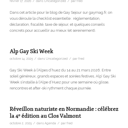
/
/
février 17, 2026
dans
Uncategorized
par
fred
Dans cet article pour le blog de Gay Sejour sur gaymag.fr, on
vous déroule la checklist essentielle : réglementation,
déclaration, fiscalité, taxe de séjour, et quelques conseils
concrets pour accueillir au mieux (et sereinement).
Alp Gay Ski Week
/
/
octobre 14, 2025
dans
Uncategorized
par
fred
Gay Ski Week à l’Alpes d’huez du 14 au 21 mars 2026. Entre
soleil généreux, grands espaces et soirées festives, Alp’ Gay Ski
Week s’installe à l’Alpe d’Huez pour une semaine où glisse,
rencontres et after-ski rythment chaque journée.
Réveillon naturiste en Normandie : célébrez
la 4ᵉ édition au Clos Valmont
/
/
octobre 2, 2025
dans
Agenda
par
fred