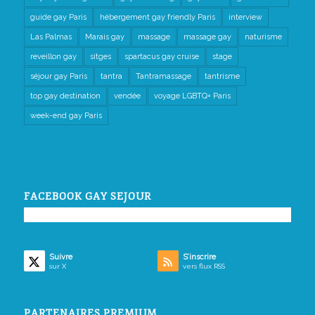
guide gay Paris
hébergement gay friendly Paris
interview
Las Palmas
Marais gay
massage
massage gay
naturisme
reveillon gay
sitges
spartacus gay cruise
stage
séjour gay Paris
tantra
Tantramassage
tantrisme
top gay destination
vendée
voyage LGBTQ+ Paris
week-end gay Paris
FACEBOOK GAY SEJOUR
Suivre
S’inscrire
sur X
vers flux RSS
PARTENAIRES PREMIUM