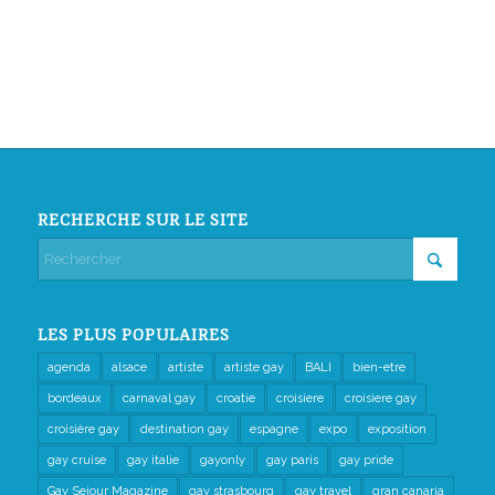
RECHERCHE SUR LE SITE
LES PLUS POPULAIRES
agenda
alsace
artiste
artiste gay
BALI
bien-etre
bordeaux
carnaval gay
croatie
croisiere
croisiere gay
croisière gay
destination gay
espagne
expo
exposition
gay cruise
gay italie
gayonly
gay paris
gay pride
Gay Sejour Magazine
gay strasbourg
gay travel
gran canaria