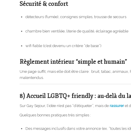
Sécurité & confort
détecteurs (fumée), consignes simples, trousse de secours
chambre bien ventilée, literie de qualité, éclairage agréable
wifi fiable (c’est devenu un critère “de base”)
Règlement intérieur “simple et humain”
Une page suffit, mais elle doit être claire : bruit, tabac, animaux, 
malentendus.
8) Accueil LGBTQ+ friendly : au-delà du la
Sur
Gay Sejour
, l’idée n’est pas “d’étiqueter”, mais de
rassurer
et 
Quelques bonnes pratiques très simples :
Des messages inclusifs dans votre annonce (ex. “toutes les ide