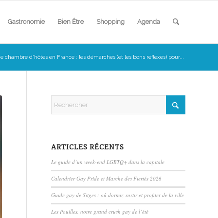
Gastronomie
Bien Être
Shopping
Agenda
e chambre d’hôtes en France : les démarches (et les bons réflexes) pour...
ARTICLES RÉCENTS
Le guide d’un week-end LGBTQ+ dans la capitale
Calendrier Gay Pride et Marche des Fiertés 2026
Guide gay de Sitges : où dormir, sortir et profiter de la ville
Les Pouilles, notre grand crush gay de l’été