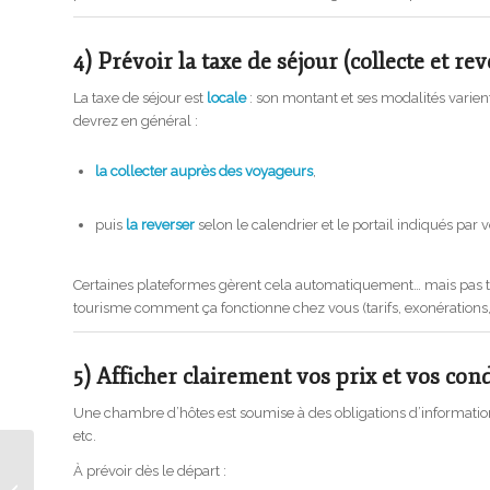
4) Prévoir la taxe de séjour (collecte et r
La taxe de séjour est
locale
: son montant et ses modalités varie
devrez en général :
la collecter auprès des voyageurs
,
puis
la reverser
selon le calendrier et le portail indiqués par vo
Certaines plateformes gèrent cela automatiquement… mais pas tou
tourisme comment ça fonctionne chez vous (tarifs, exonérations, d
5) Afficher clairement vos prix et vos cond
Une chambre d’hôtes est soumise à des obligations d’information p
etc.
Embarquez pour la
À prévoir dès le départ :
Croatie avec la Croisière