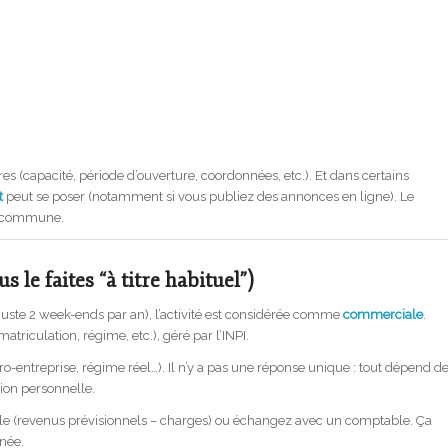
capacité, période d’ouverture, coordonnées, etc.). Et dans certains
t
peut se poser (notamment si vous publiez des annonces en ligne). Le
la commune.
 le faites “à titre habituel”)
 juste 2 week-ends par an), l’activité est considérée comme
commerciale
.
atriculation, régime, etc.), géré par l’
INPI
.
cro-entreprise, régime réel…). Il n’y a pas une réponse unique : tout dépend d
tion personnelle.
imple (revenus prévisionnels – charges) ou échangez avec un comptable. Ça
née.