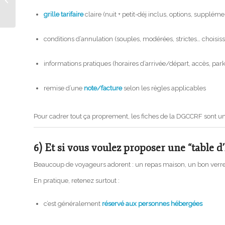
Holiday Pride
grille tarifaire
claire (nuit + petit-déj inclus, options, supplém
conditions d’annulation (souples, modérées, strictes… choisi
informations pratiques (horaires d’arrivée/départ, accès, park
remise d’une
note/facture
selon les règles applicables
Pour cadrer tout ça proprement, les fiches de la
DGCCRF
sont un
6) Et si vous voulez proposer une “table d’
Beaucoup de voyageurs adorent : un repas maison, un bon verre, 
En pratique, retenez surtout :
c’est généralement
réservé aux personnes hébergées