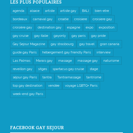
LES PLUS POPULAIRES
agenda
alsace
artiste
artiste gay
BALI
bien-etre
bordeaux
carnaval gay
croatie
croisiere
croisiere gay
croisière gay
destination gay
espagne
expo
exposition
gay cruise
gay italie
gayonly
gay paris
gay pride
Gay Sejour Magazine
gay strasbourg
gay travel
gran canaria
guide gay Paris
hébergement gay friendly Paris
interview
Las Palmas
Marais gay
massage
massage gay
naturisme
reveillon gay
sitges
spartacus gay cruise
stage
séjour gay Paris
tantra
Tantramassage
tantrisme
top gay destination
vendée
voyage LGBTQ+ Paris
week-end gay Paris
FACEBOOK GAY SEJOUR