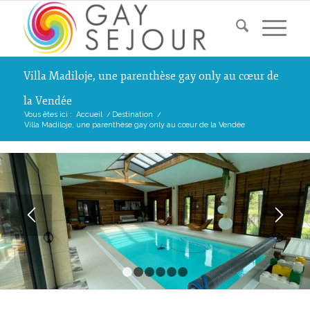
Villa Madiloje, une parenthèse gay only au cœur de
la Vendée
Vous êtes ici :
Accueil
/
Destination
/
Villa Madiloje, une parenthèse gay only au cœur de la Vendée
1
2
3
4
5
6