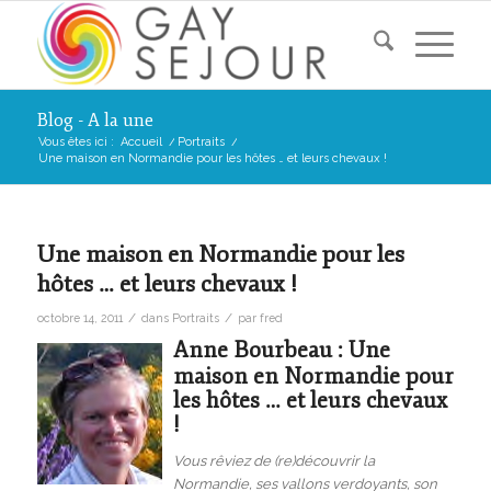
Blog - A la une
Vous êtes ici :
Accueil
/
Portraits
/
Une maison en Normandie pour les hôtes … et leurs chevaux !
Une maison en Normandie pour les
hôtes … et leurs chevaux !
/
/
octobre 14, 2011
dans
Portraits
par
fred
Anne Bourbeau : Une
maison en Normandie pour
les hôtes … et leurs chevaux
!
Vous rêviez de (re)découvrir la
Normandie, ses vallons verdoyants, son