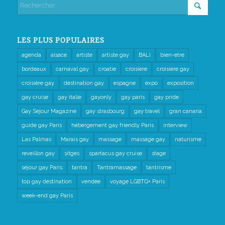
LES PLUS POPULAIRES
agenda
alsace
artiste
artiste gay
BALI
bien-etre
bordeaux
carnaval gay
croatie
croisiere
croisiere gay
croisière gay
destination gay
espagne
expo
exposition
gay cruise
gay italie
gayonly
gay paris
gay pride
Gay Sejour Magazine
gay strasbourg
gay travel
gran canaria
guide gay Paris
hébergement gay friendly Paris
interview
Las Palmas
Marais gay
massage
massage gay
naturisme
reveillon gay
sitges
spartacus gay cruise
stage
séjour gay Paris
tantra
Tantramassage
tantrisme
top gay destination
vendée
voyage LGBTQ+ Paris
week-end gay Paris