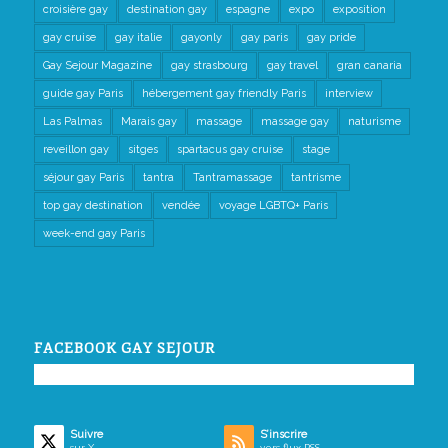
croisière gay
destination gay
espagne
expo
exposition
gay cruise
gay italie
gayonly
gay paris
gay pride
Gay Sejour Magazine
gay strasbourg
gay travel
gran canaria
guide gay Paris
hébergement gay friendly Paris
interview
Las Palmas
Marais gay
massage
massage gay
naturisme
reveillon gay
sitges
spartacus gay cruise
stage
séjour gay Paris
tantra
Tantramassage
tantrisme
top gay destination
vendée
voyage LGBTQ+ Paris
week-end gay Paris
FACEBOOK GAY SEJOUR
Suivre
S’inscrire
sur X
vers flux RSS