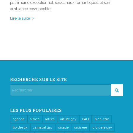
patrimoine exceptionnel, ses canaux romantiques, et son
ambiance cosmopolite.
Lire la suite
RECHERCHE SUR LE SITE
LES PLUS POPULAIRES
agenda
alsace
artiste
artiste gay
BALI
bien-etre
bordeaux
carnaval gay
croatie
croisiere
croisiere gay