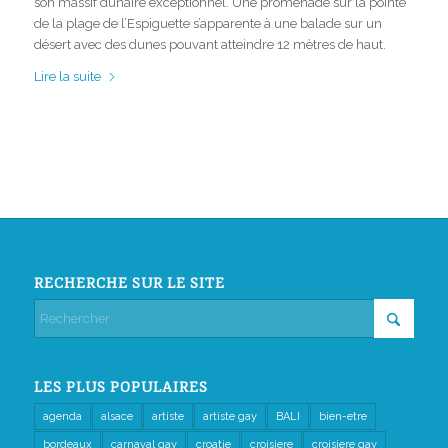
son massif dunaire exceptionnel. Une promenade sur la pointe
de la plage de l’Espiguette s’apparente à une balade sur un
désert avec des dunes pouvant atteindre 12 mètres de haut.
Lire la suite
RECHERCHE SUR LE SITE
LES PLUS POPULAIRES
agenda
alsace
artiste
artiste gay
BALI
bien-etre
bordeaux
carnaval gay
croatie
croisiere
croisiere gay