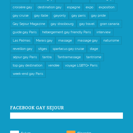
croisière gay
destination gay
espagne
expo
exposition
gay cruise
gay italie
gayonly
gay paris
gay pride
Gay Sejour Magazine
gay strasbourg
gay travel
gran canaria
guide gay Paris
hébergement gay friendly Paris
interview
Las Palmas
Marais gay
massage
massage gay
naturisme
reveillon gay
sitges
spartacus gay cruise
stage
séjour gay Paris
tantra
Tantramassage
tantrisme
top gay destination
vendée
voyage LGBTQ+ Paris
week-end gay Paris
FACEBOOK GAY SEJOUR