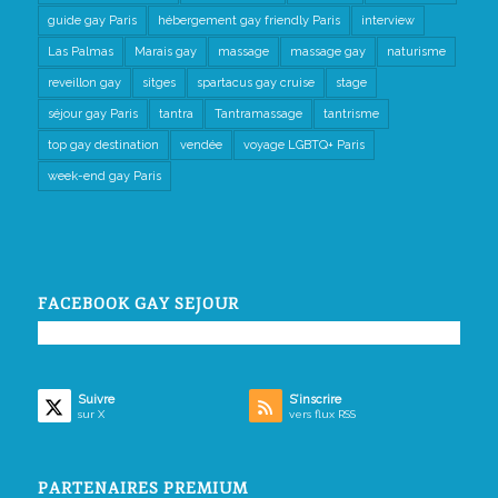
guide gay Paris
hébergement gay friendly Paris
interview
Las Palmas
Marais gay
massage
massage gay
naturisme
reveillon gay
sitges
spartacus gay cruise
stage
séjour gay Paris
tantra
Tantramassage
tantrisme
top gay destination
vendée
voyage LGBTQ+ Paris
week-end gay Paris
FACEBOOK GAY SEJOUR
Suivre
S’inscrire
sur X
vers flux RSS
PARTENAIRES PREMIUM