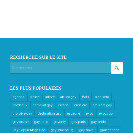
RECHERCHE SUR LE SITE
LES PLUS POPULAIRES
agenda
alsace
artiste
artiste gay
BALI
bien-etre
bordeaux
carnaval gay
croatie
croisiere
croisiere gay
croisière gay
destination gay
espagne
expo
exposition
gay cruise
gay italie
gayonly
gay paris
gay pride
Gay Sejour Magazine
gay strasbourg
gay travel
gran canaria