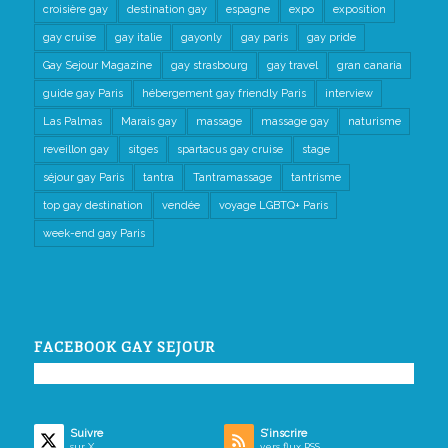
croisière gay
destination gay
espagne
expo
exposition
gay cruise
gay italie
gayonly
gay paris
gay pride
Gay Sejour Magazine
gay strasbourg
gay travel
gran canaria
guide gay Paris
hébergement gay friendly Paris
interview
Las Palmas
Marais gay
massage
massage gay
naturisme
reveillon gay
sitges
spartacus gay cruise
stage
séjour gay Paris
tantra
Tantramassage
tantrisme
top gay destination
vendée
voyage LGBTQ+ Paris
week-end gay Paris
FACEBOOK GAY SEJOUR
Suivre
S’inscrire
sur X
vers flux RSS