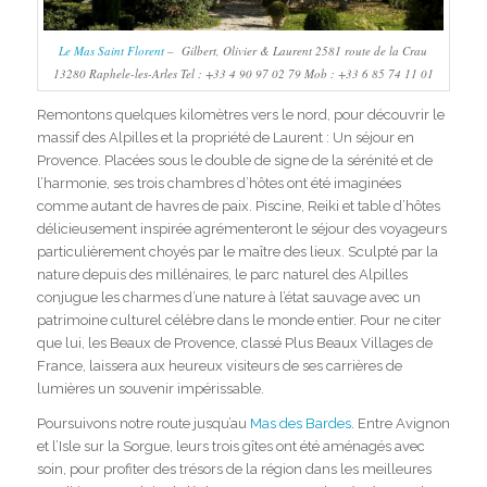
Le Mas Saint Florent
– Gilbert, Olivier & Laurent 2581 route de la Crau
13280 Raphele-les-Arles Tel : +33 4 90 97 02 79 Mob : +33 6 85 74 11 01
Remontons quelques kilomètres vers le nord, pour découvrir le
massif des Alpilles et la propriété de Laurent : Un séjour en
Provence. Placées sous le double de signe de la sérénité et de
l’harmonie, ses trois chambres d’hôtes ont été imaginées
comme autant de havres de paix. Piscine, Reiki et table d’hôtes
délicieusement inspirée agrémenteront le séjour des voyageurs
particulièrement choyés par le maître des lieux. Sculpté par la
nature depuis des millénaires, le parc naturel des Alpilles
conjugue les charmes d’une nature à l’état sauvage avec un
patrimoine culturel célèbre dans le monde entier. Pour ne citer
que lui, les Beaux de Provence, classé Plus Beaux Villages de
France, laissera aux heureux visiteurs de ses carrières de
lumières un souvenir impérissable.
Poursuivons notre route jusqu’au
Mas des Bardes
. Entre Avignon
et l’Isle sur la Sorgue, leurs trois gîtes ont été aménagés avec
soin, pour profiter des trésors de la région dans les meilleures