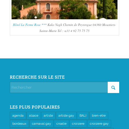
Hôtel La Ferme Rose ***
Kako Vagh Chemin de Peyrengue 04360 Moustiers-
Sainte-Marie Tel : +33 4 92 75 75 75
RECHERCHE SUR LE SITE
LES PLUS POPULAIRES
agenda
alsace
artiste
artiste gay
BALI
bien-etre
bordeaux
carnaval gay
croatie
croisiere
croisiere gay