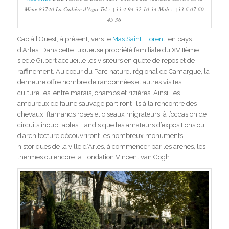
Mène 83740 La Cadière d’Azur Tel : +33 4 94 32 10 34 Mob : +33 6 07 60
45 36
Cap à l’Ouest, à présent, vers le
Mas Saint Florent
, en pays
d’Arles. Dans cette luxueuse propriété familiale du XVIIIème
siècle Gilbert accueille les visiteurs en quête de repos et de
raffinement. Au cœur du Parc naturel régional de Camargue, la
demeure offre nombre de randonnées et autres visites
culturelles, entre marais, champs et rizières. Ainsi, les
amoureux de faune sauvage partiront-ils à la rencontre des
chevaux, flamands roses et oiseaux migrateurs, à l’occasion de
circuits inoubliables. Tandis que les amateurs d’expositions ou
d’architecture découvriront les nombreux monuments
historiques de la ville d’Arles, à commencer par les arènes, les
thermes ou encore la Fondation Vincent van Gogh.