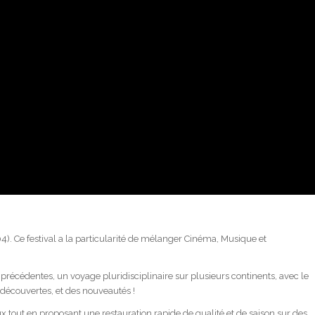
4). Ce festival a la particularité de mélanger Cinéma, Musique et
s précédentes, un voyage pluridisciplinaire sur plusieurs continents, avec le
 découvertes, et des nouveautés !
ux tout en proposant une restauration rapide de qualité et de saison sur des