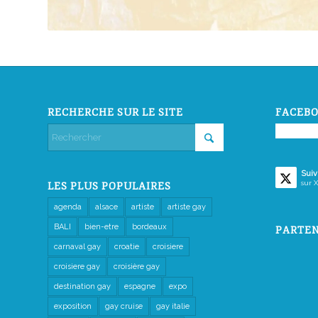
RECHERCHE SUR LE SITE
FACEBO
Suiv
sur X
LES PLUS POPULAIRES
agenda
alsace
artiste
artiste gay
BALI
bien-etre
bordeaux
PARTEN
carnaval gay
croatie
croisiere
croisiere gay
croisière gay
destination gay
espagne
expo
exposition
gay cruise
gay italie