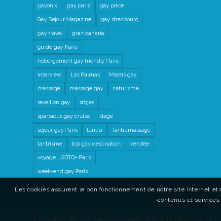
gayonly
gay paris
gay pride
Gay Sejour Magazine
gay strasbourg
gay travel
gran canaria
guide gay Paris
hébergement gay friendly Paris
interview
Las Palmas
Marais gay
massage
massage gay
naturisme
reveillon gay
sitges
spartacus gay cruise
stage
séjour gay Paris
tantra
Tantramassage
tantrisme
top gay destination
vendée
voyage LGBTQ+ Paris
week-end gay Paris
Les cookies assurent le bon fonctionnement de notre site Internet et 
contenus et services 
© Copyright - Blog Gay Sejour -
powered by Enfold WordPress Theme