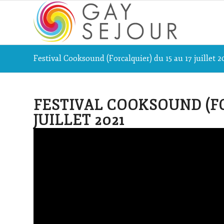
Festival Cooksound (Forcalquier) du 15 au 17 juillet 2
FESTIVAL COOKSOUND (FO
JUILLET 2021