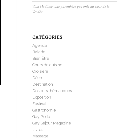
Villa Madiloje, une parenthèse gay only au cœur de la
Vendée
CATÉGORIES
Agenda
Balade
Bien Être
Cours de cuisine
Croisière
Déco
Destination
Dossiers thématiques
Exposition
Festival
Gastronomie
Gay Pride
Gay Sejour Magazine
Livres
Massage