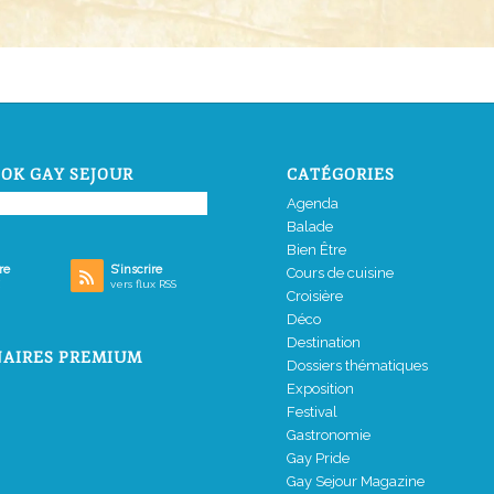
OK GAY SEJOUR
CATÉGORIES
Agenda
Balade
Bien Être
re
S’inscrire
Cours de cuisine
vers flux RSS
Croisière
Déco
Destination
AIRES PREMIUM
Dossiers thématiques
Exposition
Festival
Gastronomie
Gay Pride
Gay Sejour Magazine