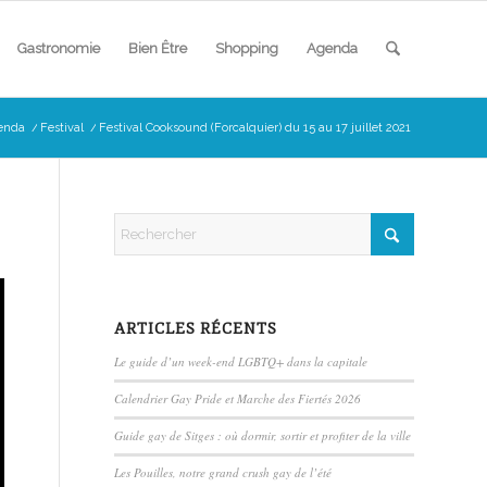
Gastronomie
Bien Être
Shopping
Agenda
enda
/
Festival
/
Festival Cooksound (Forcalquier) du 15 au 17 juillet 2021
ARTICLES RÉCENTS
Le guide d’un week-end LGBTQ+ dans la capitale
Calendrier Gay Pride et Marche des Fiertés 2026
Guide gay de Sitges : où dormir, sortir et profiter de la ville
Les Pouilles, notre grand crush gay de l’été