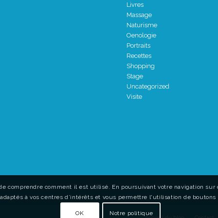
Livres
Massage
Naturisme
Oenologie
Portraits
Recettes
Shopping
Stage
Uncategorized
Visite
de comprendre comment il est utilisé. En poursuivant votre navigation sur c
adaptés à vos centres d’intérêts et vous permettre l'utilisation de boutons
OK
Notre politique
Accueil du blog
Contact