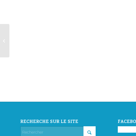
Xmas and New year’s Eve in
Languedoc Roussillon
RECHERCHE SUR LE SITE
FACEBO