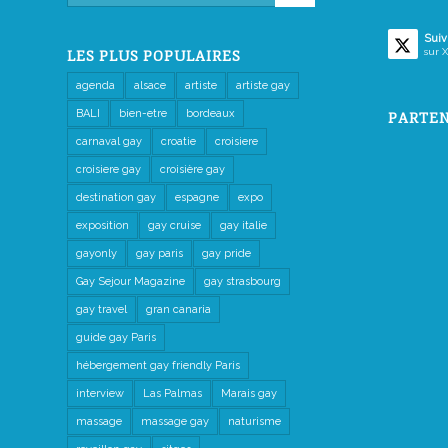
Suiv
sur X
LES PLUS POPULAIRES
agenda
alsace
artiste
artiste gay
BALI
bien-etre
bordeaux
PARTEN
carnaval gay
croatie
croisiere
croisiere gay
croisière gay
destination gay
espagne
expo
exposition
gay cruise
gay italie
gayonly
gay paris
gay pride
Gay Sejour Magazine
gay strasbourg
gay travel
gran canaria
guide gay Paris
hébergement gay friendly Paris
interview
Las Palmas
Marais gay
massage
massage gay
naturisme