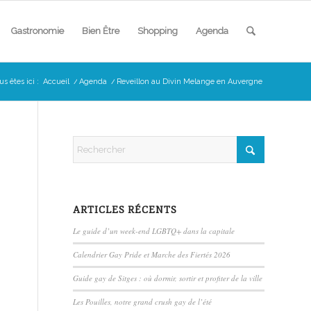
Gastronomie
Bien Être
Shopping
Agenda
us êtes ici :
Accueil
/
Agenda
/
Reveillon au Divin Melange en Auvergne
ARTICLES RÉCENTS
Le guide d’un week-end LGBTQ+ dans la capitale
Calendrier Gay Pride et Marche des Fiertés 2026
Guide gay de Sitges : où dormir, sortir et profiter de la ville
Les Pouilles, notre grand crush gay de l’été