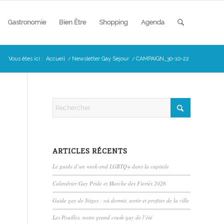
Gastronomie
Bien Être
Shopping
Agenda
Vous êtes ici :
Accueil
/
Newsletter Gay Sejour
/
CAMPAIGN_30-10-22
ARTICLES RÉCENTS
Le guide d’un week-end LGBTQ+ dans la capitale
Calendrier Gay Pride et Marche des Fiertés 2026
Guide gay de Sitges : où dormir, sortir et profiter de la ville
Les Pouilles, notre grand crush gay de l’été