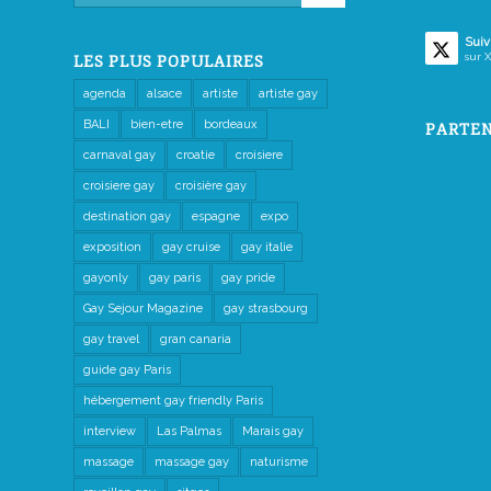
Suiv
sur X
LES PLUS POPULAIRES
agenda
alsace
artiste
artiste gay
BALI
bien-etre
bordeaux
PARTEN
carnaval gay
croatie
croisiere
croisiere gay
croisière gay
destination gay
espagne
expo
exposition
gay cruise
gay italie
gayonly
gay paris
gay pride
Gay Sejour Magazine
gay strasbourg
gay travel
gran canaria
guide gay Paris
hébergement gay friendly Paris
interview
Las Palmas
Marais gay
massage
massage gay
naturisme