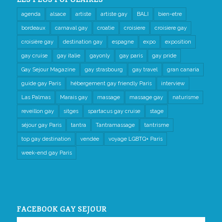
agenda
alsace
artiste
artiste gay
BALI
bien-etre
bordeaux
carnaval gay
croatie
croisiere
croisiere gay
croisière gay
destination gay
espagne
expo
exposition
gay cruise
gay italie
gayonly
gay paris
gay pride
Gay Sejour Magazine
gay strasbourg
gay travel
gran canaria
guide gay Paris
hébergement gay friendly Paris
interview
Las Palmas
Marais gay
massage
massage gay
naturisme
reveillon gay
sitges
spartacus gay cruise
stage
séjour gay Paris
tantra
Tantramassage
tantrisme
top gay destination
vendée
voyage LGBTQ+ Paris
week-end gay Paris
FACEBOOK GAY SEJOUR