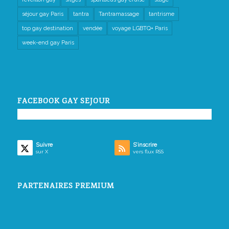
séjour gay Paris
tantra
Tantramassage
tantrisme
top gay destination
vendée
voyage LGBTQ+ Paris
week-end gay Paris
FACEBOOK GAY SEJOUR
Suivre
S’inscrire
sur X
vers flux RSS
PARTENAIRES PREMIUM