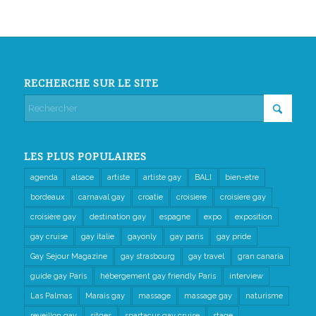
RECHERCHE SUR LE SITE
LES PLUS POPULAIRES
agenda
alsace
artiste
artiste gay
BALI
bien-etre
bordeaux
carnaval gay
croatie
croisiere
croisiere gay
croisière gay
destination gay
espagne
expo
exposition
gay cruise
gay italie
gayonly
gay paris
gay pride
Gay Sejour Magazine
gay strasbourg
gay travel
gran canaria
guide gay Paris
hébergement gay friendly Paris
interview
Las Palmas
Marais gay
massage
massage gay
naturisme
reveillon gay
sitges
spartacus gay cruise
stage