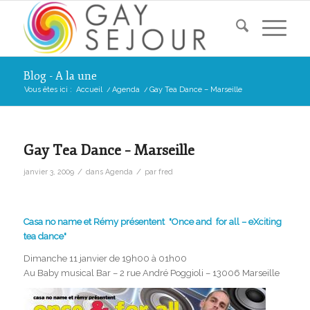
Blog - A la une
Vous êtes ici :
Accueil
/
Agenda
/
Gay Tea Dance – Marseille
Gay Tea Dance – Marseille
/
/
janvier 3, 2009
dans
Agenda
par
fred
Casa no name et Rémy présentent "Once and for all – eXciting
tea dance"
Dimanche 11 janvier de 19h00 à 01h00
Au Baby musical Bar – 2 rue André Poggioli – 13006 Marseille