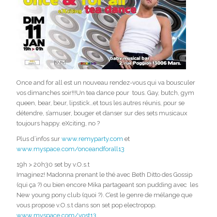
Once and for all est un nouveau rendez-vous qui va bousculer
vos dimanches soir!!!Un tea dance pour tous. Gay, butch, gym
queen, bear, beur, lipstick…et tous les autres réunis, pour se
détendre, s’amuser, bouger et danser sur des sets musicaux
toujours happy. eXciting, no ?
Plus d’infos sur
www.remyparty.com
et
www.myspace.com/onceandforall13
19h > 20h30 set by v.O.s.t
Imaginez! Madonna prenant le thé avec Beth Ditto des Gossip
(qui ça ?) ou bien encore Mika partageant son pudding avec les
New young pony club (quoi ?). C’est le genre de mélange que
vous propose v.O.s.t dans son set pop electropop.
www.myspace.com/vost13