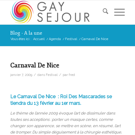
Blog - A la une
Vous êtes ici :
Accueil
/
Agenda
/
Festival
/
Carnaval De Nice
Carnaval De Nice
/
/
janvier 7, 2009
dans
Festival
par
fred
Le Carnaval De Nice : Roi Des Mascarades se
tiendra du 13 février au 1er mars.
Le thème de l’année 2009 évoque l’art de dissimuler dans
toutes ses acceptions : porter un masque certes, comme
changer son apparence, se mettre en scène, en résumé, l’art
de tromper. Du simple déguisement à la chirurgie esthétique,