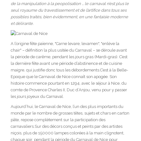
de la manipulation à la peopolisation … le carnaval n’est plus le
seul royaume du travestissement et de l’artifice dans tous ses
possibles traités, bien évidemment, en une fantaisie moderne
et délirante.
A l’origine fête païenne, "Carne levare, levamen", "enlève la
chair" – définition la plus usitée du Carnaval – se déroule avant
la période de carême, pendant les jours gras (Mardi-gras). C’est
la dernière fête avant une période d’abstinence et de cuisine
maigre, qui justifie donc tous les débordements.C’est à la Belle-
Epoque que le Carnaval de Nice connaît son apogée. Son
histoire commence pourtant en 1294, avec le séjour à Nice, du
comte de Provence Charles II, Duc d’Anjou, venu pour y passer
les jours joyeux du Carnaval.
Aujourd’hui, le Carnaval de Nice, l’un des plus importants du
monde par le nombre de grosses têtes, sujets et chars en carton
pâte, repose complètement sur la participation des
carnavaliers.Sur des décors conçus et peints par des artistes
niçois, plus de 150000 lampes colorées à la main clignotent,
chaque soir, pendant la période du Carnaval de Nice pour