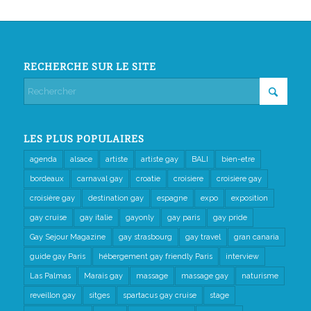
RECHERCHE SUR LE SITE
LES PLUS POPULAIRES
agenda
alsace
artiste
artiste gay
BALI
bien-etre
bordeaux
carnaval gay
croatie
croisiere
croisiere gay
croisière gay
destination gay
espagne
expo
exposition
gay cruise
gay italie
gayonly
gay paris
gay pride
Gay Sejour Magazine
gay strasbourg
gay travel
gran canaria
guide gay Paris
hébergement gay friendly Paris
interview
Las Palmas
Marais gay
massage
massage gay
naturisme
reveillon gay
sitges
spartacus gay cruise
stage