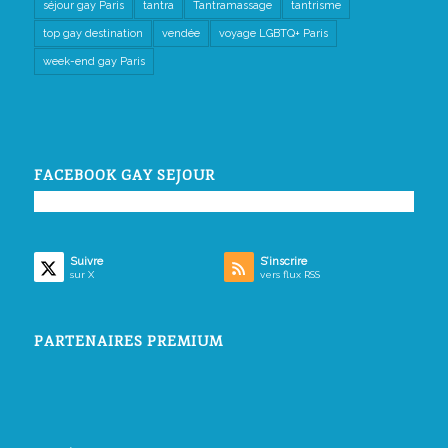
séjour gay Paris
tantra
Tantramassage
tantrisme
top gay destination
vendée
voyage LGBTQ+ Paris
week-end gay Paris
FACEBOOK GAY SEJOUR
Suivre
S’inscrire
sur X
vers flux RSS
PARTENAIRES PREMIUM