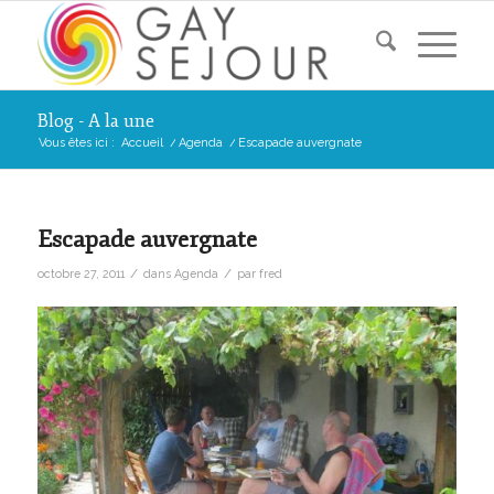
Blog - A la une
Vous êtes ici :
Accueil
/
Agenda
/
Escapade auvergnate
Escapade auvergnate
/
/
octobre 27, 2011
dans
Agenda
par
fred