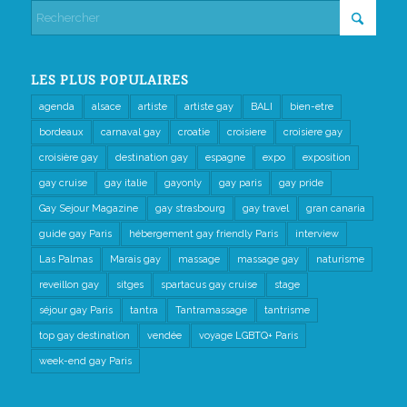
LES PLUS POPULAIRES
agenda
alsace
artiste
artiste gay
BALI
bien-etre
bordeaux
carnaval gay
croatie
croisiere
croisiere gay
croisière gay
destination gay
espagne
expo
exposition
gay cruise
gay italie
gayonly
gay paris
gay pride
Gay Sejour Magazine
gay strasbourg
gay travel
gran canaria
guide gay Paris
hébergement gay friendly Paris
interview
Las Palmas
Marais gay
massage
massage gay
naturisme
reveillon gay
sitges
spartacus gay cruise
stage
séjour gay Paris
tantra
Tantramassage
tantrisme
top gay destination
vendée
voyage LGBTQ+ Paris
week-end gay Paris