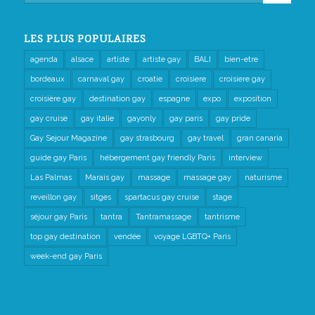
LES PLUS POPULAIRES
agenda
alsace
artiste
artiste gay
BALI
bien-etre
bordeaux
carnaval gay
croatie
croisiere
croisiere gay
croisière gay
destination gay
espagne
expo
exposition
gay cruise
gay italie
gayonly
gay paris
gay pride
Gay Sejour Magazine
gay strasbourg
gay travel
gran canaria
guide gay Paris
hébergement gay friendly Paris
interview
Las Palmas
Marais gay
massage
massage gay
naturisme
reveillon gay
sitges
spartacus gay cruise
stage
séjour gay Paris
tantra
Tantramassage
tantrisme
top gay destination
vendée
voyage LGBTQ+ Paris
week-end gay Paris