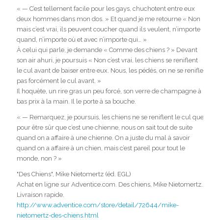
« — C’est tellement facile pour les gays, chuchotent entre eux
deux hommes dans mon dos. » Et quand je me retourne « Non
mais c’est vrai, ils peuvent coucher quand ils veulent, n’importe
quand, n’importe où et avec n’importe qui… »
À celui qui parle, je demande « Comme des chiens ? » Devant
son air ahuri, je poursuis « Non c’est vrai, les chiens se reniflent
le cul avant de baiser entre eux. Nous, les pédés, on ne se renifle
pas forcément le cul avant. »
Il hoquète, un rire gras un peu forcé, son verre de champagne à
bas prix à la main. Il le porte à sa bouche.
« — Remarquez, je poursuis, les chiens ne se reniflent le cul que
pour être sûr que c’est une chienne, nous on sait tout de suite
quand on a affaire à une chienne. On a juste du mal à savoir
quand on a affaire à un chien, mais c’est pareil pour tout le
monde, non ? »
"Des Chiens", Mike Nietomertz (éd. EGL)
Achat en ligne sur Adventice.com. Des chiens, Mike Nietomertz.
Livraison rapide.
http://www.adventice.com/store/detail/72644/mike-
nietomertz-des-chiens.html