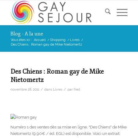
Blog - A la une
Vous êtes ici :
Accueil
/
Shopping
/
Livres
/
Des Chiens : Roman gay de Mike Nietomertz
Des Chiens : Roman gay de Mike
Nietomertz
/
/
novembre 28, 2011
dans
Livres
par
fred
Numéro 1 des ventes dès sa mise en ligne, "Des Chiens" de Mike
Nietomertz (9,90€ / éd. EGL) est disponible. Voici un extrait: