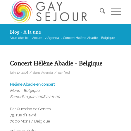
Blog - A la une
Vous êtes ici :
Accueil
/
Agenda
/
Concert Hélène Abadie – Belgique
Concert Hélène Abadie – Belgique
/
/
juin 10, 2008
dans
Agenda
par
fred
Hélène Abadie en concert
Mons – Belgique
Samedi 21 juin 2008 à 21h00
Bar Question de Genres
79, rue d’Havré
7000 Mons / Belgique
entrée gratuite.