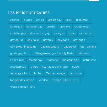
LES PLUS POPULAIRES
agenda
alsace
artiste
artiste gay
BALI
bien-etre
bordeaux
carnaval gay
croatie
croisiere
croisiere gay
croisière gay
destination gay
espagne
expo
exposition
gay cruise
gay italie
gayonly
gay paris
gay pride
Gay Sejour Magazine
gay strasbourg
gay travel
gran canaria
guide gay Paris
hébergement gay friendly Paris
interview
Las Palmas
Marais gay
massage
massage gay
naturisme
reveillon gay
sitges
spartacus gay cruise
stage
séjour gay Paris
tantra
Tantramassage
tantrisme
top gay destination
vendée
voyage LGBTQ+ Paris
week-end gay Paris