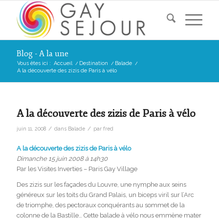
Blog - A la une
Vous êtes ici :
Accueil
/
Destination
/
Balade
/
A la découverte des zizis de Paris à vélo
A la découverte des zizis de Paris à vélo
/
/
juin 11, 2008
dans
Balade
par
fred
A la découverte des zizis de Paris à vélo
Dimanche 15 juin 2008 à 14h30
Par les Visites Inverties – Paris Gay Village
Des zizis sur les façades du Louvre, une nymphe aux seins
généreux sur les toits du Grand Palais, un biceps viril sur l’Arc
de triomphe, des pectoraux conquérants au sommet de la
colonne de la Bastille… Cette balade à vélo nous emmène mater