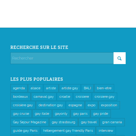
RECHERCHE SUR LE SITE
LES PLUS POPULAIRES
agenda
alsace
artiste
artiste gay
BALI
bien-etre
bordeaux
carnaval gay
croatie
croisiere
croisiere gay
croisière gay
destination gay
espagne
expo
exposition
gay cruise
gay italie
gayonly
gay paris
gay pride
Gay Sejour Magazine
gay strasbourg
gay travel
gran canaria
guide gay Paris
hébergement gay friendly Paris
interview