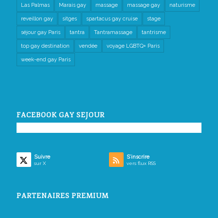
Las Palmas
Marais gay
massage
massage gay
naturisme
reveillon gay
sitges
spartacus gay cruise
stage
séjour gay Paris
tantra
Tantramassage
tantrisme
top gay destination
vendée
voyage LGBTQ+ Paris
week-end gay Paris
FACEBOOK GAY SEJOUR
Suivre
S’inscrire
sur X
vers flux RSS
PARTENAIRES PREMIUM