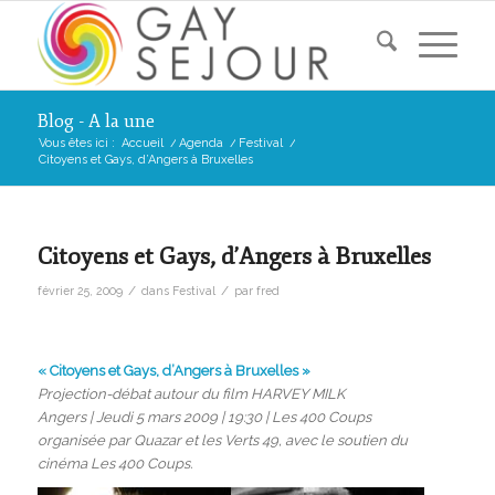
Blog - A la une
Vous êtes ici :
Accueil
/
Agenda
/
Festival
/
Citoyens et Gays, d’Angers à Bruxelles
Citoyens et Gays, d’Angers à Bruxelles
/
/
février 25, 2009
dans
Festival
par
fred
« Citoyens et Gays, d’Angers à Bruxelles »
Projection-débat autour du film HARVEY MILK
Angers | Jeudi 5 mars 2009 | 19:30 | Les 400 Coups
organisée par Quazar et les Verts 49, avec le soutien du
cinéma Les 400 Coups.