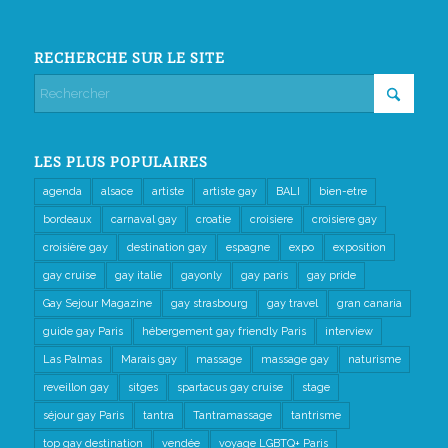
RECHERCHE SUR LE SITE
LES PLUS POPULAIRES
agenda
alsace
artiste
artiste gay
BALI
bien-etre
bordeaux
carnaval gay
croatie
croisiere
croisiere gay
croisière gay
destination gay
espagne
expo
exposition
gay cruise
gay italie
gayonly
gay paris
gay pride
Gay Sejour Magazine
gay strasbourg
gay travel
gran canaria
guide gay Paris
hébergement gay friendly Paris
interview
Las Palmas
Marais gay
massage
massage gay
naturisme
reveillon gay
sitges
spartacus gay cruise
stage
séjour gay Paris
tantra
Tantramassage
tantrisme
top gay destination
vendée
voyage LGBTQ+ Paris