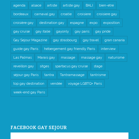
agenda
alsace
artiste
artiste gay
BALI
bien-etre
bordeaux
carnaval gay
croatie
croisiere
croisiere gay
croisière gay
destination gay
espagne
expo
exposition
gay cruise
gay italie
gayonly
gay paris
gay pride
Gay Sejour Magazine
gay strasbourg
gay travel
gran canaria
guide gay Paris
hébergement gay friendly Paris
interview
Las Palmas
Marais gay
massage
massage gay
naturisme
reveillon gay
sitges
spartacus gay cruise
stage
séjour gay Paris
tantra
Tantramassage
tantrisme
top gay destination
vendée
voyage LGBTQ+ Paris
week-end gay Paris
FACEBOOK GAY SEJOUR