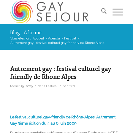
Blog - A la une
Vous êtes ici :
Accueil
/
Agenda
/
Festival
/
Autrement gay : festival culturel gay friendly de Rhone Alpes
Autrement gay : festival culturel gay
friendly de Rhone Alpes
/
/
février 19, 2009
dans
Festival
par
fred
Le festival culturel gay-friendly de Rhône-Alpes, Autrement
Gay 3ème édition du 4 au 6 juin 2009
Plusieurs associations stéphanoises (Espace Boris Vian, ACTIS,