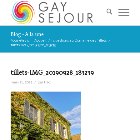
Blog - A la une
Vous êtes ici :
Accueil
/
3 questions au Domaine des Tillets
/
tillets-IMG_20190928_183239
tillets-IMG_20190928_183239
/
mars 28, 2022
par
fred