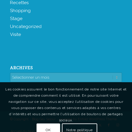
Recettes
Shopping
Stage
Uncategorized
Visite
ARCHIVES
Les cookies assurent le bon fonctionnement de notre site Internet et
de comprendre comment il est utilisé. En poursuivant votre
navigation sur ce site, vous acceptez l’utilisation de cookies pour
vous proposer des contenus et services adaptés à vos centres
d’intérêts et vous permettre l'utilisation de boutons de partages
© Copyright - Blog Gay Sejour -
powered by Enfold WordPress Theme
sociaux.
OK
Notre politique
Accueil du blog
Contact
Mentions légales