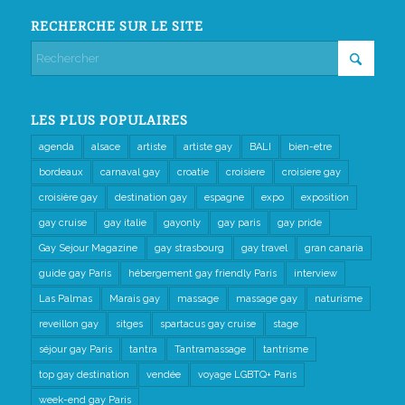
RECHERCHE SUR LE SITE
LES PLUS POPULAIRES
agenda
alsace
artiste
artiste gay
BALI
bien-etre
bordeaux
carnaval gay
croatie
croisiere
croisiere gay
croisière gay
destination gay
espagne
expo
exposition
gay cruise
gay italie
gayonly
gay paris
gay pride
Gay Sejour Magazine
gay strasbourg
gay travel
gran canaria
guide gay Paris
hébergement gay friendly Paris
interview
Las Palmas
Marais gay
massage
massage gay
naturisme
reveillon gay
sitges
spartacus gay cruise
stage
séjour gay Paris
tantra
Tantramassage
tantrisme
top gay destination
vendée
voyage LGBTQ+ Paris
week-end gay Paris