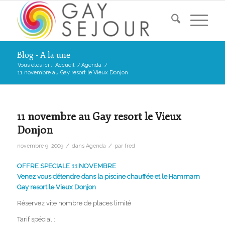
Blog - A la une
Vous êtes ici :
Accueil
/
Agenda
/
11 novembre au Gay resort le Vieux Donjon
11 novembre au Gay resort le Vieux
Donjon
/
/
novembre 9, 2009
dans
Agenda
par
fred
OFFRE SPECIALE 11 NOVEMBRE
Venez vous détendre dans la piscine chauffée et le Hammam
Gay resort le Vieux Donjon
Réservez vite nombre de places limité
Tarif spécial :