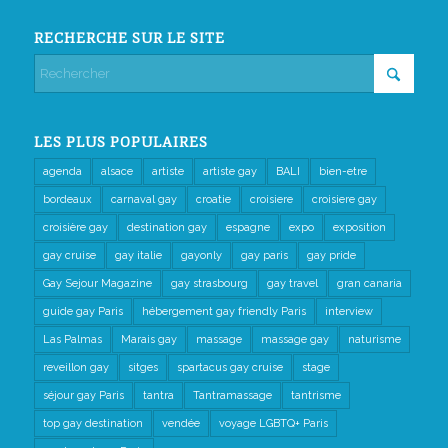
RECHERCHE SUR LE SITE
LES PLUS POPULAIRES
agenda
alsace
artiste
artiste gay
BALI
bien-etre
bordeaux
carnaval gay
croatie
croisiere
croisiere gay
croisière gay
destination gay
espagne
expo
exposition
gay cruise
gay italie
gayonly
gay paris
gay pride
Gay Sejour Magazine
gay strasbourg
gay travel
gran canaria
guide gay Paris
hébergement gay friendly Paris
interview
Las Palmas
Marais gay
massage
massage gay
naturisme
reveillon gay
sitges
spartacus gay cruise
stage
séjour gay Paris
tantra
Tantramassage
tantrisme
top gay destination
vendée
voyage LGBTQ+ Paris