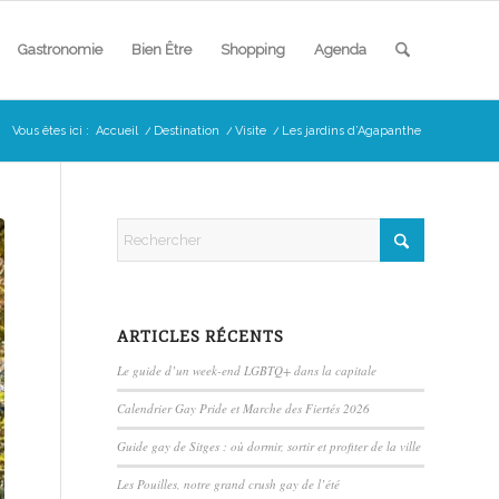
Gastronomie
Bien Être
Shopping
Agenda
Vous êtes ici :
Accueil
/
Destination
/
Visite
/
Les jardins d’Agapanthe
ARTICLES RÉCENTS
Le guide d’un week-end LGBTQ+ dans la capitale
Calendrier Gay Pride et Marche des Fiertés 2026
Guide gay de Sitges : où dormir, sortir et profiter de la ville
Les Pouilles, notre grand crush gay de l’été