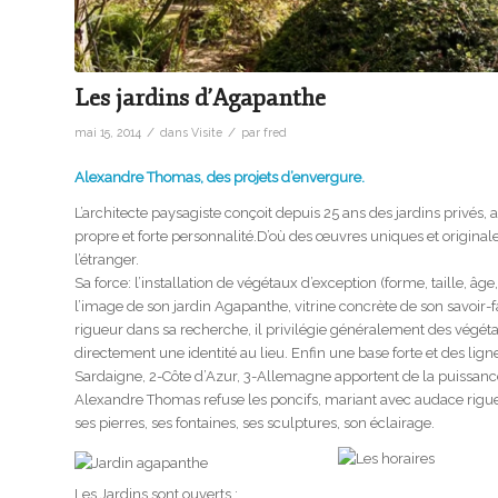
Les jardins d’Agapanthe
/
/
mai 15, 2014
dans
Visite
par
fred
Alexandre Thomas, des projets d’envergure.
L’architecte paysagiste conçoit depuis 25 ans des jardins privés, a
propre et forte personnalité.D’où des œuvres uniques et originale
l’étranger.
Sa force: l’installation de végétaux d’exception (forme, taille, â
l’image de son jardin Agapanthe, vitrine concrète de son savoir-fai
rigueur dans sa recherche, il privilégie généralement des végéta
directement une identité au lieu. Enfin une base forte et des lig
Sardaigne, 2-Côte d’Azur, 3-Allemagne apportent de la puissance 
Alexandre Thomas refuse les poncifs, mariant avec audace rigueu
ses pierres, ses fontaines, ses sculptures, son éclairage.
Les Jardins sont ouverts :