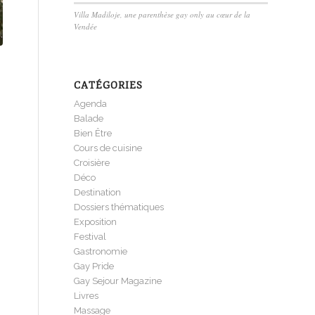
Villa Madiloje, une parenthèse gay only au cœur de la
Vendée
CATÉGORIES
Agenda
Balade
Bien Être
Cours de cuisine
Croisière
Déco
Destination
Dossiers thématiques
Exposition
Festival
Gastronomie
Gay Pride
Gay Sejour Magazine
Livres
Massage