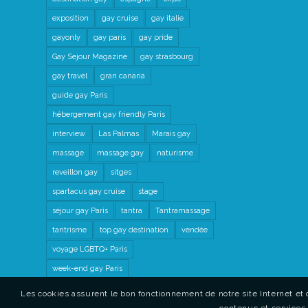
exposition
gay cruise
gay italie
gayonly
gay paris
gay pride
Gay Sejour Magazine
gay strasbourg
gay travel
gran canaria
guide gay Paris
hébergement gay friendly Paris
interview
Las Palmas
Marais gay
massage
massage gay
naturisme
reveillon gay
sitges
spartacus gay cruise
stage
séjour gay Paris
tantra
Tantramassage
tantrisme
top gay destination
vendée
voyage LGBTQ+ Paris
week-end gay Paris
Les cookies assurent le bon fonctionnement de notre site Internet et 