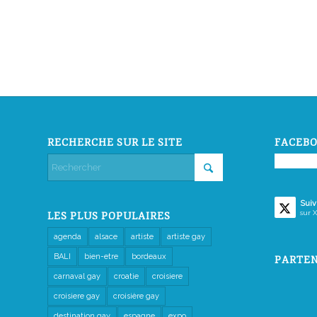
RECHERCHE SUR LE SITE
FACEBO
Suiv
sur X
LES PLUS POPULAIRES
agenda
alsace
artiste
artiste gay
BALI
bien-etre
bordeaux
PARTEN
carnaval gay
croatie
croisiere
croisiere gay
croisière gay
destination gay
espagne
expo