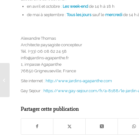
en avril et octobre :
Les week-end
de 14 h à 18 h
de mai à septembre :
Tous les jours
sauf le
mercredi
de 14 h à
Alexandre Thomas
Architecte paysagiste concepteur
Tél. (+33) 06 08 62 24 58
info@jardins-agapanthe.fr
1, impasse Agapanthe
76850 Grigneuseville, France
Séjours oenologiques à
Site internet :
http://www.jardins-agapanthe.com
la Villa Limonade
Gay Sejour :
https://www.gay-sejour.com/fr/a-8188/le-jardin
Partager cette publication