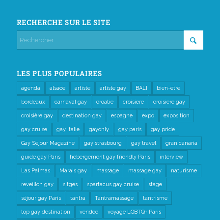
RECHERCHE SUR LE SITE
LES PLUS POPULAIRES
agenda
alsace
artiste
artiste gay
BALI
bien-etre
bordeaux
carnaval gay
croatie
croisiere
croisiere gay
croisière gay
destination gay
espagne
expo
exposition
gay cruise
gay italie
gayonly
gay paris
gay pride
Gay Sejour Magazine
gay strasbourg
gay travel
gran canaria
guide gay Paris
hébergement gay friendly Paris
interview
Las Palmas
Marais gay
massage
massage gay
naturisme
reveillon gay
sitges
spartacus gay cruise
stage
séjour gay Paris
tantra
Tantramassage
tantrisme
top gay destination
vendée
voyage LGBTQ+ Paris