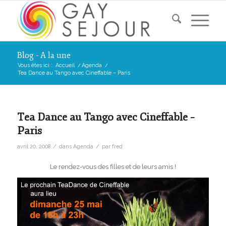
Blog - A la une
Vous êtes ici :
Accueil
/
Agenda
/
Tea Dance au Tango avec Cineffable – Paris
Tea Dance au Tango avec Cineffable –
Paris
/
/
avril 20, 2008
dans
Agenda
par
fred
Le rendez-vous des filles et de leurs amis !