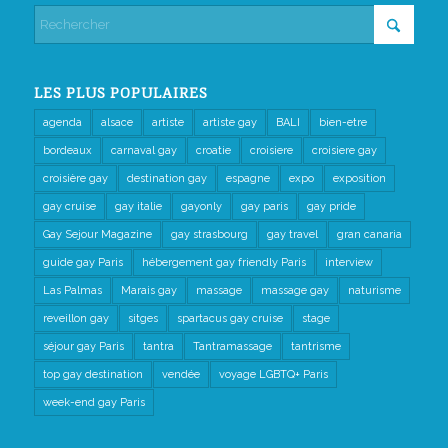
LES PLUS POPULAIRES
agenda
alsace
artiste
artiste gay
BALI
bien-etre
bordeaux
carnaval gay
croatie
croisiere
croisiere gay
croisière gay
destination gay
espagne
expo
exposition
gay cruise
gay italie
gayonly
gay paris
gay pride
Gay Sejour Magazine
gay strasbourg
gay travel
gran canaria
guide gay Paris
hébergement gay friendly Paris
interview
Las Palmas
Marais gay
massage
massage gay
naturisme
reveillon gay
sitges
spartacus gay cruise
stage
séjour gay Paris
tantra
Tantramassage
tantrisme
top gay destination
vendée
voyage LGBTQ+ Paris
week-end gay Paris