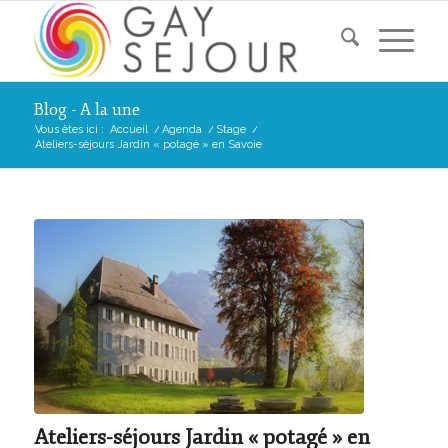
Blog - A la une
Vous êtes ici :
Accueil
/
Agenda
/
Stage
/
Ateliers-séjours Jardin « potagé » en Savoie
Ateliers-séjours Jardin « potagé » en