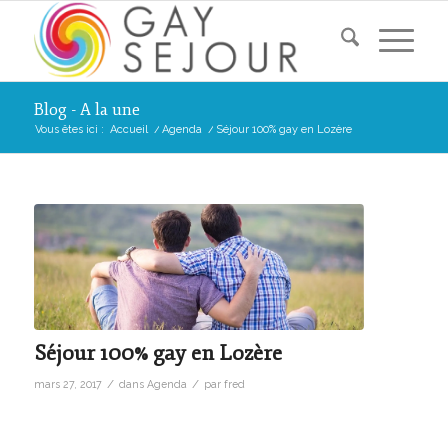
Blog - A la une
Vous êtes ici :
Accueil
/
Agenda
/
Séjour 100% gay en Lozère
Séjour 100% gay en Lozère
/
/
mars 27, 2017
dans
Agenda
par
fred