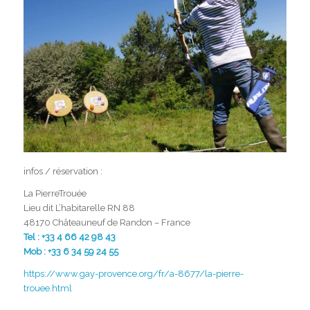
infos / réservation :
La PierreTrouée
Lieu dit L’habitarelle RN 88
48170 Châteauneuf de Randon – France
Tel :
+33 4 66 42 98 43
Mob :
+33 6 34 59 24 55
https://www.gay-provence.org/fr/a-8677/la-pierre-
trouee.html