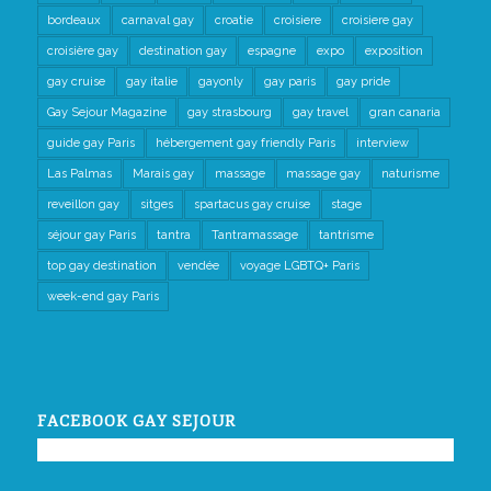
bordeaux
carnaval gay
croatie
croisiere
croisiere gay
croisière gay
destination gay
espagne
expo
exposition
gay cruise
gay italie
gayonly
gay paris
gay pride
Gay Sejour Magazine
gay strasbourg
gay travel
gran canaria
guide gay Paris
hébergement gay friendly Paris
interview
Las Palmas
Marais gay
massage
massage gay
naturisme
reveillon gay
sitges
spartacus gay cruise
stage
séjour gay Paris
tantra
Tantramassage
tantrisme
top gay destination
vendée
voyage LGBTQ+ Paris
week-end gay Paris
FACEBOOK GAY SEJOUR