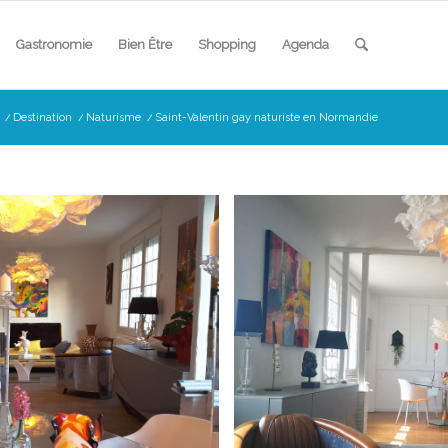
Gastronomie
Bien Être
Shopping
Agenda
/
Destination
/
Naturisme
/
Saint-Valentin gay naturiste en Normandie