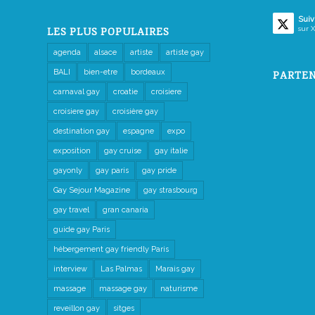
Suiv
sur X
LES PLUS POPULAIRES
agenda
alsace
artiste
artiste gay
BALI
bien-etre
bordeaux
PARTEN
carnaval gay
croatie
croisiere
croisiere gay
croisière gay
destination gay
espagne
expo
exposition
gay cruise
gay italie
gayonly
gay paris
gay pride
Gay Sejour Magazine
gay strasbourg
gay travel
gran canaria
guide gay Paris
hébergement gay friendly Paris
interview
Las Palmas
Marais gay
massage
massage gay
naturisme
reveillon gay
sitges