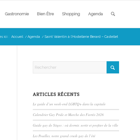
Gastronomie
Bien Être
Shopping
Agenda
s ici :
Accueil
/
Agenda
/
Saint Valentin à l’Hostellerie Berard – Castellet
ARTICLES RÉCENTS
Le guide d’un week-end LGBTQ+ dans la capitale
Calendrier Gay Pride et Marche des Fiertés 2026
Guide gay de Sitges : où dormir, sortir et profiter de la ville
Les Pouilles, notre grand crush gay de l’été