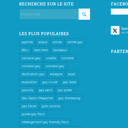
RECHERCHE SUR LE SITE
FACEBO
Suiv
sur X
LES PLUS POPULAIRES
agenda
alsace
artiste
artiste gay
BALI
bien-etre
bordeaux
PARTEN
carnaval gay
croatie
croisiere
croisiere gay
croisière gay
destination gay
espagne
expo
exposition
gay cruise
gay italie
gayonly
gay paris
gay pride
Gay Sejour Magazine
gay strasbourg
gay travel
gran canaria
guide gay Paris
hébergement gay friendly Paris