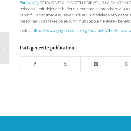
Forfait N° 3
SEJOUR VIP A L’HOSTELLERIE POUR LA SAINT VALENTI
boissons) Petit-déjeuner buffet du lendemain Parenthèse ARO
privatif, un gommage au savon noir et un modelage Aromaspa si
personnes (hors taxes de séjour) ** nuit supplémentaire = bénéfi
+ infos :
https://www.gay-provence.org/fr/a-3205/hostellerie-b
Saint-Valentin gay au Chateau de la
Partager cette publication
Bertinière