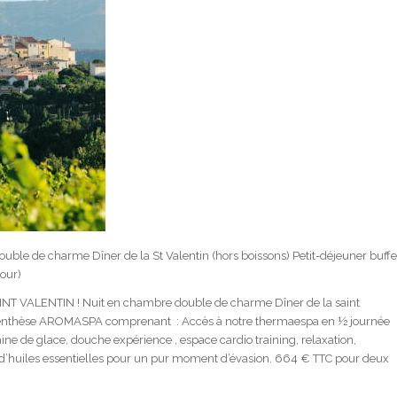
le de charme Dîner de la St Valentin (hors boissons) Petit-déjeuner buffe
our)
 VALENTIN ! Nuit en chambre double de charme Dîner de la saint
Parenthèse AROMASPA comprenant : Accès à notre thermaespa en ½ journée
e de glace, douche expérience , espace cardio training, relaxation,
 d’huiles essentielles pour un pur moment d’évasion. 664 € TTC pour deux