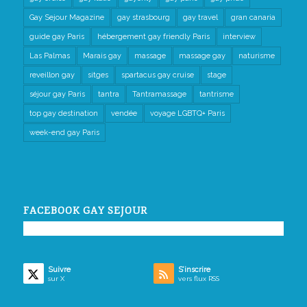
Gay Sejour Magazine
gay strasbourg
gay travel
gran canaria
guide gay Paris
hébergement gay friendly Paris
interview
Las Palmas
Marais gay
massage
massage gay
naturisme
reveillon gay
sitges
spartacus gay cruise
stage
séjour gay Paris
tantra
Tantramassage
tantrisme
top gay destination
vendée
voyage LGBTQ+ Paris
week-end gay Paris
FACEBOOK GAY SEJOUR
Suivre
S’inscrire
sur X
vers flux RSS