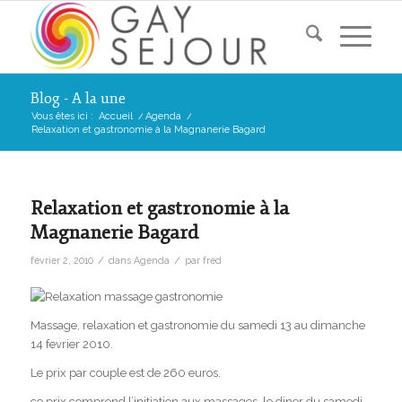
Blog - A la une
Vous êtes ici :
Accueil
/
Agenda
/
Relaxation et gastronomie à la Magnanerie Bagard
Relaxation et gastronomie à la
Magnanerie Bagard
/
/
février 2, 2010
dans
Agenda
par
fred
Massage, relaxation et gastronomie du samedi 13 au dimanche
14 fevrier 2010.
Le prix par couple est de 260 euros.
ce prix comprend l’initiation aux massages, le diner du samedi