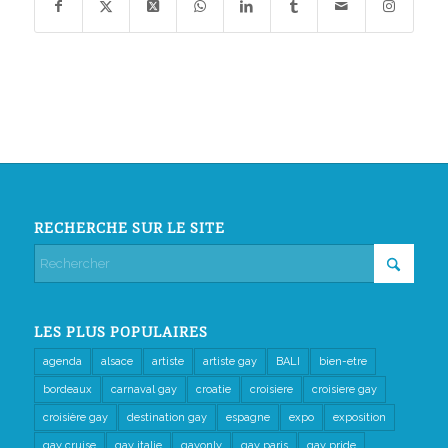
RECHERCHE SUR LE SITE
LES PLUS POPULAIRES
agenda
alsace
artiste
artiste gay
BALI
bien-etre
bordeaux
carnaval gay
croatie
croisiere
croisiere gay
croisière gay
destination gay
espagne
expo
exposition
gay cruise
gay italie
gayonly
gay paris
gay pride