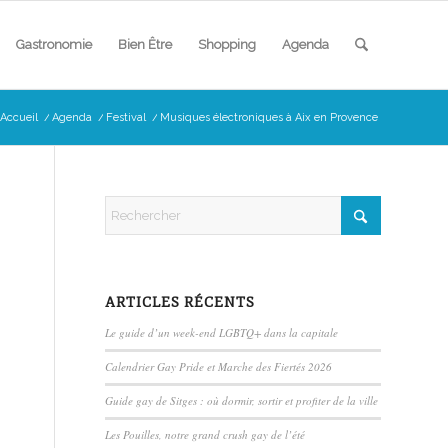
Gastronomie
Bien Être
Shopping
Agenda
Accueil
/
Agenda
/
Festival
/
Musiques électroniques à Aix en Provence
ARTICLES RÉCENTS
Le guide d’un week-end LGBTQ+ dans la capitale
Calendrier Gay Pride et Marche des Fiertés 2026
Guide gay de Sitges : où dormir, sortir et profiter de la ville
Les Pouilles, notre grand crush gay de l’été