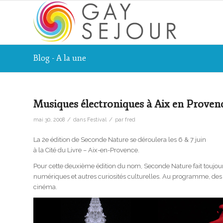
Blog - A la une
Musiques électroniques à Aix en Proven
/
/
mai 30, 2008
dans
Festival
par
fred
La 2e édition de Seconde Nature se déroulera les 6 & 7 juin
à la Cité du Livre – Aix-en-Provence.
Pour cette deuxième édition du nom, Seconde Nature fait toujours
numériques et autres curiosités culturelles. Au programme, des c
cinéma.