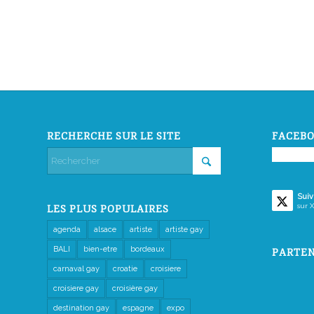
RECHERCHE SUR LE SITE
FACEBO
Suiv
sur X
LES PLUS POPULAIRES
agenda
alsace
artiste
artiste gay
BALI
bien-etre
bordeaux
PARTEN
carnaval gay
croatie
croisiere
croisiere gay
croisière gay
destination gay
espagne
expo