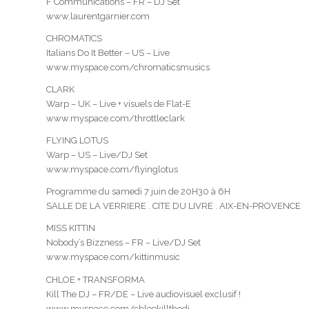
F Communications – FR – DJ Set
www.laurentgarnier.com
CHROMATICS
Italians Do It Better – US – Live
www.myspace.com/chromaticsmusics
CLARK
Warp – UK – Live + visuels de Flat-E
www.myspace.com/throttleclark
FLYING LOTUS
Warp – US – Live/DJ Set
www.myspace.com/flyinglotus
Programme du samedi 7 juin de 20H30 à 6H
SALLE DE LA VERRIERE . CITE DU LIVRE . AIX-EN-PROVENCE
MISS KITTIN
Nobody’s Bizzness – FR – Live/DJ Set
www.myspace.com/kittinmusic
CHLOE + TRANSFORMA
Kill The DJ – FR/DE – Live audiovisuel exclusif !
www.myspace.com/chloekillthedj