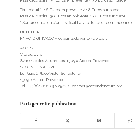
Pass deux soirs : 34 Euros en prévente / 36 Euros sur place
Tarif réduit * : 16 Euros en prévente / 18 Euros sur place
Pass deux soirs : 30 Euros en prévente / 32 Euros sur place
* Sur présentation d’un justificatif à la billetterie : demandeur d
BILLETTERIE
FNAC, DIGITICK.COM et points de vente habituels
ACCES
Cité du Livre
8/10 rue des Allumettes, 13090 Aix-en-Provence
SECONDE NATURE
Le Patio. 1 Place Victor Schoelcher
13090 Aix-en-Provence
Tel : +33[0]442 20 96 25/28 . contact@secondenature.org
Partager cette publication