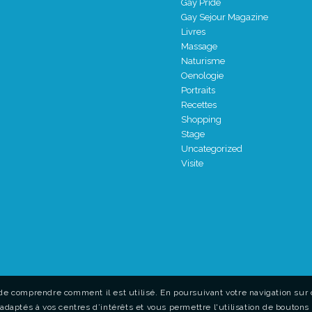
Gay Pride
Gay Sejour Magazine
Livres
Massage
Naturisme
Oenologie
Portraits
Recettes
Shopping
Stage
Uncategorized
Visite
de comprendre comment il est utilisé. En poursuivant votre navigation sur c
adaptés à vos centres d’intérêts et vous permettre l'utilisation de boutons