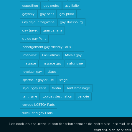
exposition
gay cruise
gay italie
gayonly
gay paris
gay pride
Gay Sejour Magazine
gay strasbourg
gay travel
gran canaria
guide gay Paris
hébergement gay friendly Paris
interview
Las Palmas
Marais gay
massage
massage gay
naturisme
reveillon gay
sitges
spartacus gay cruise
stage
séjour gay Paris
tantra
Tantramassage
tantrisme
top gay destination
vendée
voyage LGBTQ+ Paris
week-end gay Paris
Les cookies assurent le bon fonctionnement de notre site Internet et 
contenus et services 