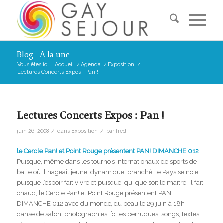
Blog - A la une
Vous êtes ici :
Accueil
/
Agenda
/
Exposition
/
Lectures Concerts Expos : Pan !
Lectures Concerts Expos : Pan !
/
/
juin 26, 2008
dans
Exposition
par
fred
le Cercle Pan! et Point Rouge présentent PAN! DIMANCHE 012
Puisque, même dans les tournois internationaux de sports de
balle où il nageait jeune, dynamique, branché, le Pays se noie,
puisque l’espoir fait vivre et puisque, qui que soit le maître, il fait
chaud, le Cercle Pan! et Point Rouge présentent PAN!
DIMANCHE 012 avec du monde, du beau le 29 juin à 18h ;
danse de salon, photographies, folles perruques, songs, textes