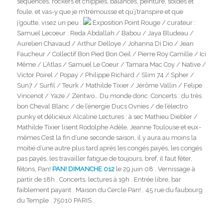
séquencés, rockers et chippies, balances, peinture, soldes et
foule, et vas-y que je m’trémousse et qu’j’transpire et que
j’goutte, visez un peu :
Exposition Point Rouge / curateur :
Samuel Lecoeur : Reda Abdallah / Babou / Jaya Bludeau /
Aurelien Chavaud / Arthur Delloye / Johanna Di Dio / Jean
Faucheur / Collectif Bon Pied Bon Oeil / Pierre Roy Camille / Ici
Même / L’Atlas / Samuel Le Coeur / Tamara Mac Coy / Native /
Victor Poirel / Popay / Philippe Richard / Slim 74 / Spher /
Sun7 / Surfil / Teurk / Mathilde Tixier / Jérôme Vallin / Felipe
Vincenot / Yaze / Zentwo… Du monde donc. Concerts : du très
bon Cheval Blanc / de l’énergie Ducs Ovnies / de l’électro
punky et délicieux Alcaline Lectures : à sec Mathieu Diebler /
Mathilde Tixier lisent Rodolphe Adèle, Jeanne Toulouse et eux-
mêmes C’est la fin d’une seconde saison, il y aura au moins la
moitié d’une autre plus tard après les congés payés, les congés
pas payés, les travailler fatigue de toujours, bref, il faut fêter,
fêtons, Pan!
PAN! DIMANCHE 012
le 29 juin 08 . Vernissage à
partir de 18h . Concerts, lectures à 19h . Entrée libre, bar
faiblement payant . Maison du Cercle Pan! . 45 rue du faubourg
du Temple . 75010 PARIS .