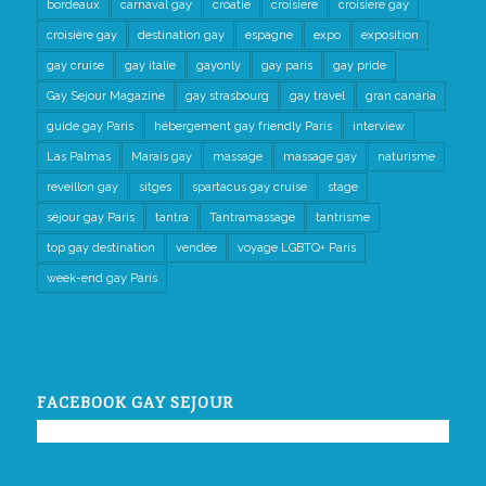
bordeaux
carnaval gay
croatie
croisiere
croisiere gay
croisière gay
destination gay
espagne
expo
exposition
gay cruise
gay italie
gayonly
gay paris
gay pride
Gay Sejour Magazine
gay strasbourg
gay travel
gran canaria
guide gay Paris
hébergement gay friendly Paris
interview
Las Palmas
Marais gay
massage
massage gay
naturisme
reveillon gay
sitges
spartacus gay cruise
stage
séjour gay Paris
tantra
Tantramassage
tantrisme
top gay destination
vendée
voyage LGBTQ+ Paris
week-end gay Paris
FACEBOOK GAY SEJOUR