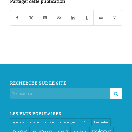
Partager cette publication
RECHERCHE SUR LE SITE
LES PLUS POPULAIRES
agenda
alsace
artiste
artiste gay
BALI
bien-etre
bordeaux
carnaval gay
croatie
croisiere
croisiere gay