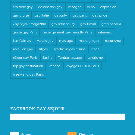
croisière gay
destination gay
espagne
expo
exposition
gay cruise
gay italie
gayonly
gay paris
gay pride
Gay Sejour Magazine
gay strasbourg
gay travel
gran canaria
guide gay Paris
hébergement gay friendly Paris
interview
Las Palmas
Marais gay
massage
massage gay
naturisme
reveillon gay
sitges
spartacus gay cruise
stage
séjour gay Paris
tantra
Tantramassage
tantrisme
top gay destination
vendée
voyage LGBTQ+ Paris
week-end gay Paris
FACEBOOK GAY SEJOUR
Suivre
S’inscrire