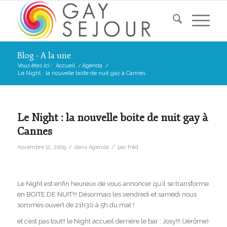
Blog - A la une
Vous êtes ici :
Accueil
/
Agenda
/
Le Night : la nouvelle boite de nuit gay à Cannes
Le Night : la nouvelle boite de nuit gay à
Cannes
/
/
novembre 12, 2009
dans
Agenda
par
fred
Le Night est enfin heureux de vous annoncer qu’il se transforme
en BOITE DE NUIT!!! Désormais les vendredi et samedi nous
sommes ouvert de 21h30 à 5h du mat !
et c’est pas tout!! le Night accueil derrière le bar : Josy!!! (Jérôme)