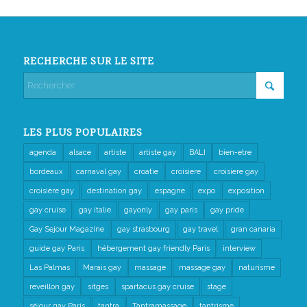
RECHERCHE SUR LE SITE
LES PLUS POPULAIRES
agenda
alsace
artiste
artiste gay
BALI
bien-etre
bordeaux
carnaval gay
croatie
croisiere
croisiere gay
croisière gay
destination gay
espagne
expo
exposition
gay cruise
gay italie
gayonly
gay paris
gay pride
Gay Sejour Magazine
gay strasbourg
gay travel
gran canaria
guide gay Paris
hébergement gay friendly Paris
interview
Las Palmas
Marais gay
massage
massage gay
naturisme
reveillon gay
sitges
spartacus gay cruise
stage
séjour gay Paris
tantra
Tantramassage
tantrisme