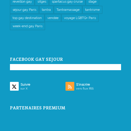
reveillon gay
sitges
spartacus gay cruise
stage
séjour gay Paris
tantra
Tantramassage
tantrisme
top gay destination
vendée
voyage LGBTQ+ Paris
week-end gay Paris
FACEBOOK GAY SEJOUR
Suivre
S’inscrire
sur X
vers flux RSS
PARTENAIRES PREMIUM