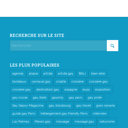
RECHERCHE SUR LE SITE
LES PLUS POPULAIRES
agenda
alsace
artiste
artiste gay
BALI
bien-etre
bordeaux
carnaval gay
croatie
croisiere
croisiere gay
croisière gay
destination gay
espagne
expo
exposition
gay cruise
gay italie
gayonly
gay paris
gay pride
Gay Sejour Magazine
gay strasbourg
gay travel
gran canaria
guide gay Paris
hébergement gay friendly Paris
interview
Las Palmas
Marais gay
massage
massage gay
naturisme