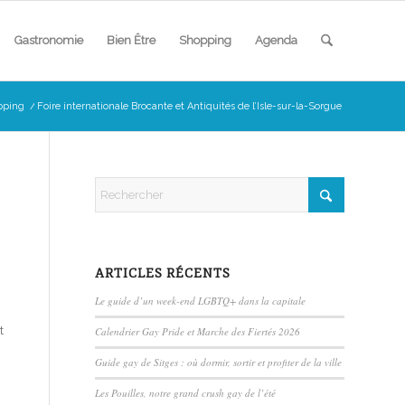
Gastronomie
Bien Être
Shopping
Agenda
pping
/
Foire internationale Brocante et Antiquités de l’Isle-sur-la-Sorgue
ARTICLES RÉCENTS
Le guide d’un week-end LGBTQ+ dans la capitale
t
Calendrier Gay Pride et Marche des Fiertés 2026
Guide gay de Sitges : où dormir, sortir et profiter de la ville
Les Pouilles, notre grand crush gay de l’été