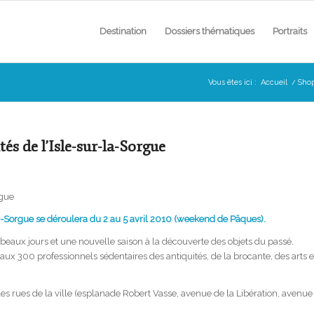
Destination
Dossiers thématiques
Portraits
Vous êtes ici :
Accueil
/
Sho
és de l’Isle-sur-la-Sorgue
-la-Sorgue se déroulera du 2 au 5 avril 2010 (weekend de Pâques).
beaux jours et une nouvelle saison à la découverte des objets du passé.
aux 300 professionnels sédentaires des antiquités, de la brocante, des arts e
 les rues de la ville (esplanade Robert Vasse, avenue de la Libération, avenue