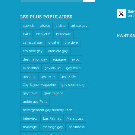
Suiv
sur X
LES PLUS POPULAIRES
agenda
alsace
artiste
artiste gay
BALI
bien-etre
bordeaux
PARTEN
carnaval gay
croatie
croisiere
croisiere gay
croisière gay
destination gay
espagne
expo
exposition
gay cruise
gay italie
gayonly
gay paris
gay pride
Gay Sejour Magazine
gay strasbourg
gay travel
gran canaria
guide gay Paris
hébergement gay friendly Paris
interview
Las Palmas
Marais gay
massage
massage gay
naturisme