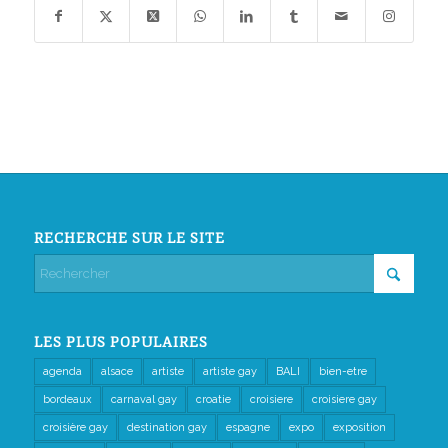
RECHERCHE SUR LE SITE
LES PLUS POPULAIRES
agenda
alsace
artiste
artiste gay
BALI
bien-etre
bordeaux
carnaval gay
croatie
croisiere
croisiere gay
croisière gay
destination gay
espagne
expo
exposition