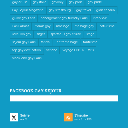
gay cruise
gay italie
gayonly
gay paris
gay pride
Gay Sejour Magazine
gay strasbourg
gay travel
gran canaria
guide gay Paris
hébergement gay friendly Paris
interview
Las Palmas
Marais gay
massage
massage gay
naturisme
reveillon gay
sitges
spartacus gay cruise
stage
séjour gay Paris
tantra
Tantramassage
tantrisme
top gay destination
vendée
voyage LGBTQ+ Paris
week-end gay Paris
FACEBOOK GAY SEJOUR
Suivre
S’inscrire
sur X
vers flux RSS