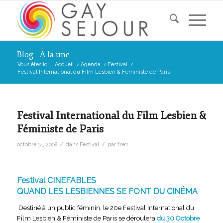
Blog - A la une
Vous êtes ici :
Accueil
/
Agenda
/
Festival
/
Festival International du Film Lesbien & Féministe de Paris
Festival International du Film Lesbien &
Féministe de Paris
/
/
octobre 14, 2008
dans
Festival
par
fred
Festival CINEFABLES
QUAND LES LESBIENNES SE FONT DU CINÉMA
Destiné à un public féminin, le 20e Festival International du
Film Lesbien & Féministe de Paris se déroulera
du 30 Octobre