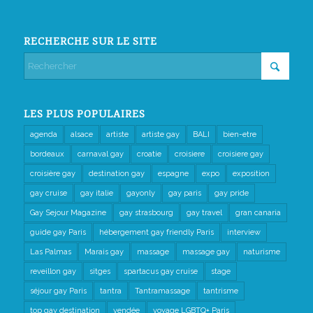
RECHERCHE SUR LE SITE
LES PLUS POPULAIRES
agenda
alsace
artiste
artiste gay
BALI
bien-etre
bordeaux
carnaval gay
croatie
croisiere
croisiere gay
croisière gay
destination gay
espagne
expo
exposition
gay cruise
gay italie
gayonly
gay paris
gay pride
Gay Sejour Magazine
gay strasbourg
gay travel
gran canaria
guide gay Paris
hébergement gay friendly Paris
interview
Las Palmas
Marais gay
massage
massage gay
naturisme
reveillon gay
sitges
spartacus gay cruise
stage
séjour gay Paris
tantra
Tantramassage
tantrisme
top gay destination
vendée
voyage LGBTQ+ Paris