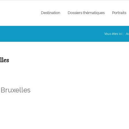
Destination
Dossiers thématiques
Portraits
Vous êtes ici :
Ac
lles
 Bruxelles