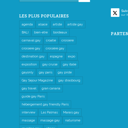
Suiv
sur X
LES PLUS POPULAIRES
agenda
alsace
artiste
artiste gay
BALI
bien-etre
bordeaux
PARTEN
carnaval gay
croatie
croisiere
croisiere gay
croisière gay
destination gay
espagne
expo
exposition
gay cruise
gay italie
gayonly
gay paris
gay pride
Gay Sejour Magazine
gay strasbourg
gay travel
gran canaria
guide gay Paris
hébergement gay friendly Paris
interview
Las Palmas
Marais gay
massage
massage gay
naturisme