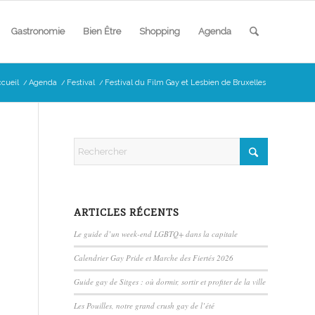
Gastronomie
Bien Être
Shopping
Agenda
cueil
/
Agenda
/
Festival
/
Festival du Film Gay et Lesbien de Bruxelles
ARTICLES RÉCENTS
Le guide d’un week-end LGBTQ+ dans la capitale
Calendrier Gay Pride et Marche des Fiertés 2026
Guide gay de Sitges : où dormir, sortir et profiter de la ville
Les Pouilles, notre grand crush gay de l’été